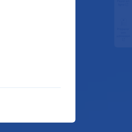
Payer en
ligne
Préparer
son
admission