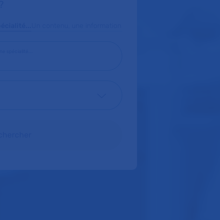
?
cialité...
Un contenu, une information
e spécialité...