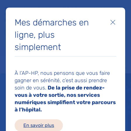
Faites un don à la Fondation de l'AP-HP pour soutenir la
recherche, l'innovation et la qualité de vie à l'hôpital pour les
Mes démarches en
patients et les soignants !
Fermer
ligne, plus
Je fais un don
simplement
MON AP-HP
FAIRE UN DON
NOS HÔPITAUX
Menu
Aff
À l’AP-HP, nous pensons que vous faire
gagner en sérénité, c’est aussi prendre
Un service de santé
soin de vous.
De la prise de rendez-
vous à votre sortie, nos services
pour tous 24h/24
numériques simplifient votre parcours
à l’hôpital.
En savoir plus