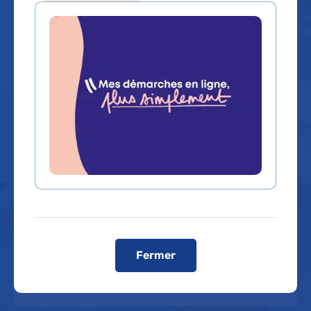
Que recherchez-vous ?
Un service, un médecin, une
Un contenu, une
spécialité...
information
Rechercher un service, un médecin, une spécialité...
Dans quel hôpital ?
Fermer