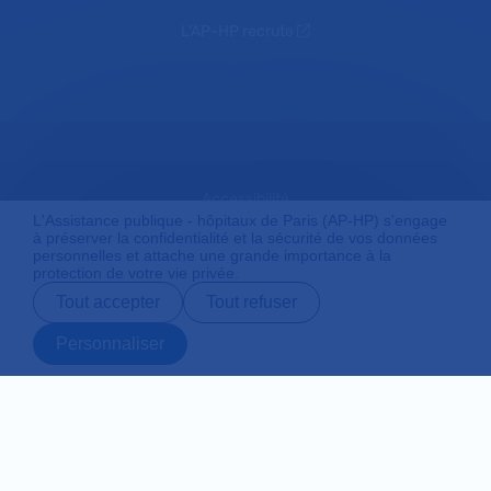
L'AP-HP recrute
Accessibilité
L'Assistance publique - hôpitaux de Paris (AP-HP) s'engage
à préserver la confidentialité et la sécurité de vos données
personnelles et attache une grande importance à la
protection de votre vie privée.
Mentions légales
Tout accepter
Tout refuser
Personnaliser
Plan du site
Prendre rendez-
Contact
Payer en ligne
Préparer son
vous en ligne
admission
Protection des données personnelles