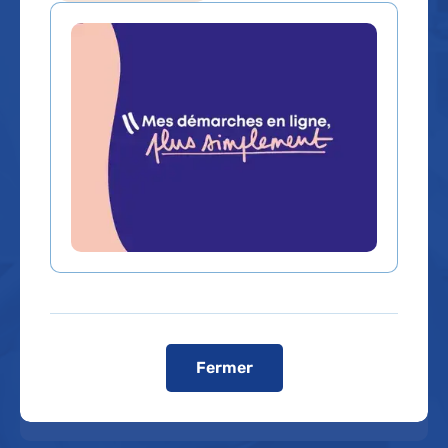
Que recherchez-vous ?
Un service, un médecin, une
Un contenu, une
spécialité...
information
Rechercher un service, un médecin, une spécialité...
Dans quel hôpital ?
Fermer