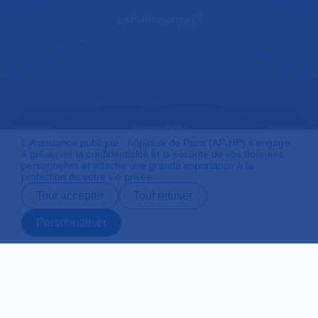
L'AP-HP recrute
Accessibilité
L'Assistance publique - hôpitaux de Paris (AP-HP) s'engage
à préserver la confidentialité et la sécurité de vos données
personnelles et attache une grande importance à la
protection de votre vie privée.
Mentions légales
Tout accepter
Tout refuser
Personnaliser
Plan du site
Prendre rendez-
Contact
Payer en ligne
Préparer son
vous en ligne
admission
Protection des données personnelles