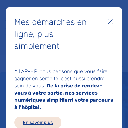
Faites un don à la Fondation de l'AP-HP pour soutenir la
recherche, l'innovation et la qualité de vie à l'hôpital pour les
Mes démarches en
patients et les soignants !
Fermer
ligne, plus
Je fais un don
simplement
MON AP-HP
FAIRE UN DON
NOS HÔPITAUX
Menu
Aff
À l’AP-HP, nous pensons que vous faire
gagner en sérénité, c’est aussi prendre
Un service de santé
soin de vous.
De la prise de rendez-
vous à votre sortie, nos services
pour tous 24h/24
numériques simplifient votre parcours
à l’hôpital.
En savoir plus