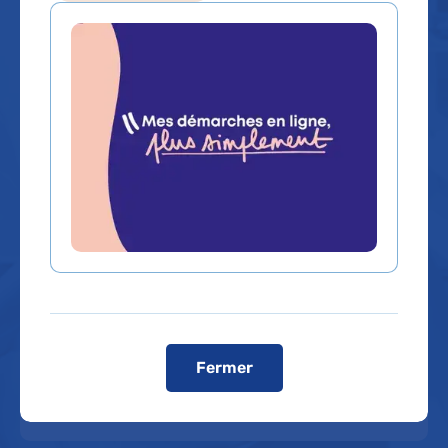
Que recherchez-vous ?
Un service, un médecin, une
Un contenu, une
spécialité...
information
Rechercher un service, un médecin, une spécialité...
Dans quel hôpital ?
Fermer