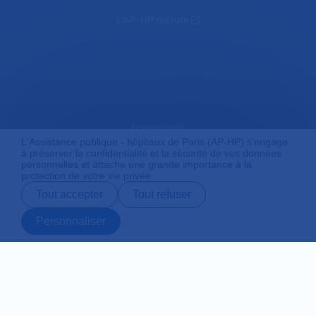
L'AP-HP recrute
Accessibilité
L'Assistance publique - hôpitaux de Paris (AP-HP) s'engage
à préserver la confidentialité et la sécurité de vos données
personnelles et attache une grande importance à la
protection de votre vie privée.
Mentions légales
Tout accepter
Tout refuser
Personnaliser
Plan du site
Prendre rendez-
Contact
Payer en ligne
Préparer son
vous en ligne
admission
Protection des données personnelles