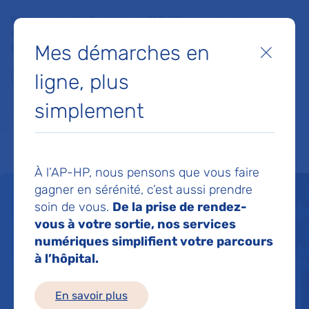
Faites un don à la Fondation de l'AP-HP pour soutenir la
recherche, l'innovation et la qualité de vie à l'hôpital pour les
Mes démarches en
patients et les soignants !
Fermer
ligne, plus
Je fais un don
simplement
MON AP-HP
FAIRE UN DON
NOS HÔPITAUX
Menu
Aff
À l’AP-HP, nous pensons que vous faire
gagner en sérénité, c’est aussi prendre
Un service de santé
soin de vous.
De la prise de rendez-
vous à votre sortie, nos services
pour tous 24h/24
numériques simplifient votre parcours
à l’hôpital.
En savoir plus