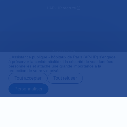
L'AP-HP recrute
Accessibilité
L'Assistance publique - hôpitaux de Paris (AP-HP) s'engage
à préserver la confidentialité et la sécurité de vos données
personnelles et attache une grande importance à la
protection de votre vie privée.
Mentions légales
Tout accepter
Tout refuser
Personnaliser
Plan du site
Prendre rendez-
Contact
Payer en ligne
Préparer son
vous en ligne
admission
Protection des données personnelles