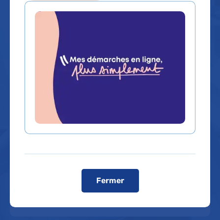
Que recherchez-vous ?
Un service, un médecin, une
Un contenu, une
spécialité...
information
Rechercher un service, un médecin, une spécialité...
Dans quel hôpital ?
Fermer