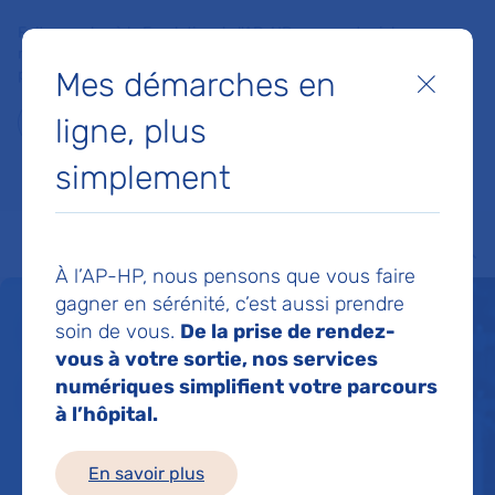
Faites un don à la Fondation de l'AP-HP pour soutenir la
recherche, l'innovation et la qualité de vie à l'hôpital pour les
Mes démarches en
patients et les soignants !
Fermer
ligne, plus
Je fais un don
simplement
MON AP-HP
FAIRE UN DON
NOS HÔPITAUX
Menu
Aff
À l’AP-HP, nous pensons que vous faire
gagner en sérénité, c’est aussi prendre
Un service de santé
soin de vous.
De la prise de rendez-
vous à votre sortie, nos services
pour tous 24h/24
numériques simplifient votre parcours
à l’hôpital.
En savoir plus