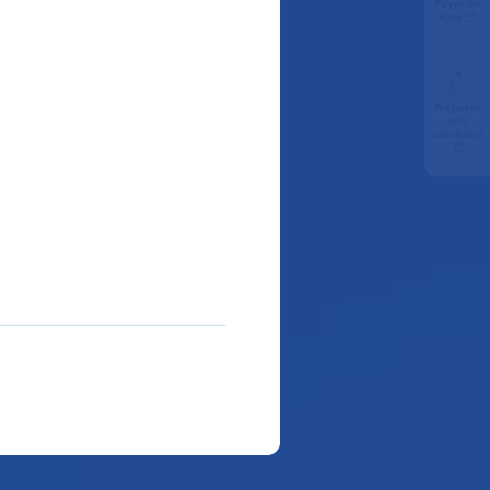
Payer en
ligne
Préparer
son
admission