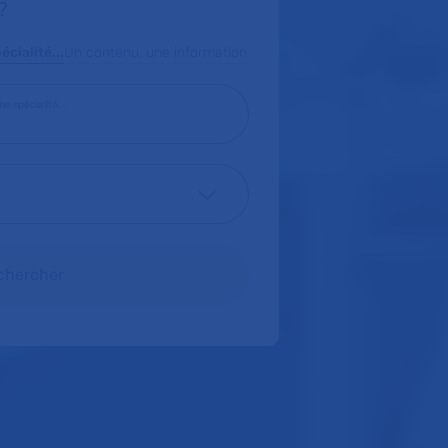
?
cialité...
Un contenu, une information
e spécialité...