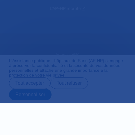
L'AP-HP recrute
Accessibilité
L'Assistance publique - hôpitaux de Paris (AP-HP) s'engage
à préserver la confidentialité et la sécurité de vos données
personnelles et attache une grande importance à la
protection de votre vie privée.
Mentions légales
Tout accepter
Tout refuser
Personnaliser
Plan du site
Prendre rendez-
Contact
Payer en ligne
Préparer son
vous en ligne
admission
Protection des données personnelles