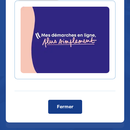
Que recherchez-vous ?
Un service, un médecin, une
Un contenu, une
spécialité...
information
Rechercher un service, un médecin, une spécialité...
Dans quel hôpital ?
Fermer