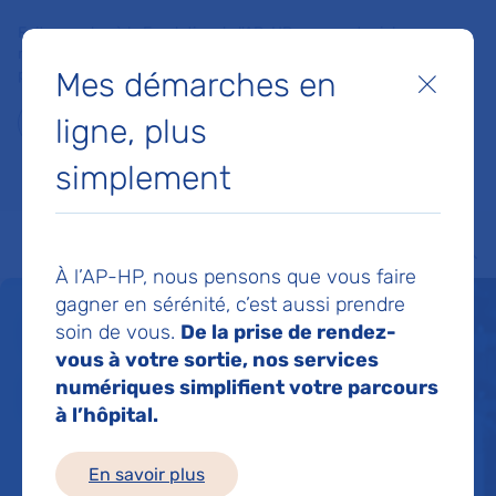
Faites un don à la Fondation de l'AP-HP pour soutenir la
recherche, l'innovation et la qualité de vie à l'hôpital pour les
Mes démarches en
patients et les soignants !
Fermer
ligne, plus
Je fais un don
simplement
MON AP-HP
FAIRE UN DON
NOS HÔPITAUX
Menu
Aff
À l’AP-HP, nous pensons que vous faire
gagner en sérénité, c’est aussi prendre
Un service de santé
soin de vous.
De la prise de rendez-
vous à votre sortie, nos services
pour tous 24h/24
numériques simplifient votre parcours
à l’hôpital.
En savoir plus