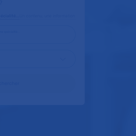
?
cialité...
Un contenu, une information
e spécialité...