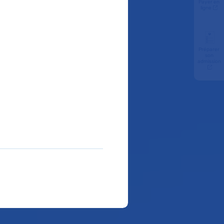
Payer en
ligne
Préparer
son
admission