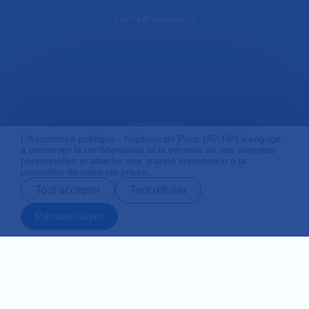
L'AP-HP recrute
Accessibilité
L'Assistance publique - hôpitaux de Paris (AP-HP) s'engage
à préserver la confidentialité et la sécurité de vos données
personnelles et attache une grande importance à la
protection de votre vie privée.
Mentions légales
Tout accepter
Tout refuser
Personnaliser
Plan du site
Prendre rendez-
Contact
Payer en ligne
Préparer son
vous en ligne
admission
Protection des données personnelles