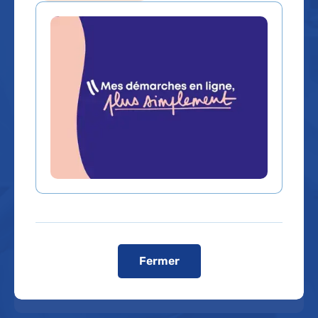
Que recherchez-vous ?
Un service, un médecin, une
Un contenu, une
spécialité...
information
Rechercher un service, un médecin, une spécialité...
Dans quel hôpital ?
Fermer