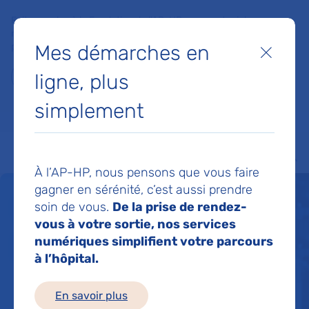
Faites un don à la Fondation de l'AP-HP pour soutenir la
recherche, l'innovation et la qualité de vie à l'hôpital pour les
Mes démarches en
patients et les soignants !
Fermer
ligne, plus
Je fais un don
simplement
MON AP-HP
FAIRE UN DON
NOS HÔPITAUX
Menu
Aff
À l’AP-HP, nous pensons que vous faire
gagner en sérénité, c’est aussi prendre
Un service de santé
soin de vous.
De la prise de rendez-
vous à votre sortie, nos services
pour tous 24h/24
numériques simplifient votre parcours
à l’hôpital.
En savoir plus