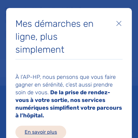
Faites un don à la Fondation de l'AP-HP pour soutenir la
recherche, l'innovation et la qualité de vie à l'hôpital pour les
Mes démarches en
patients et les soignants !
Fermer
ligne, plus
Je fais un don
simplement
MON AP-HP
FAIRE UN DON
NOS HÔPITAUX
Menu
Aff
À l’AP-HP, nous pensons que vous faire
Accueil
Espace médias
Liste des ressources de presse
Etude – Le sevrage des benzod
gagner en sérénité, c’est aussi prendre
soin de vous.
De la prise de rendez-
Mis à jour le 12/02/2021
vous à votre sortie, nos services
numériques simplifient votre parcours
Imprimer
à l’hôpital.
Partager :
En savoir plus