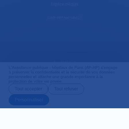
Espace médias
L'AP-HP recrute
Accessibilité
L'Assistance publique - hôpitaux de Paris (AP-HP) s'engage
à préserver la confidentialité et la sécurité de vos données
personnelles et attache une grande importance à la
protection de votre vie privée.
Mentions légales
Tout accepter
Tout refuser
Personnaliser
Plan du site
Prendre rendez-
Contact
Payer en ligne
Préparer son
vous en ligne
admission
Protection des données personnelles