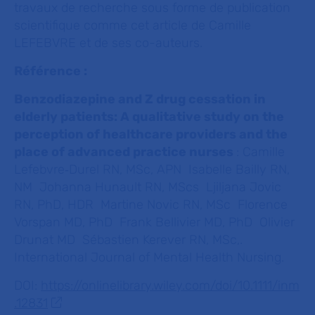
travaux de recherche sous forme de publication
scientifique comme cet article de Camille
LEFEBVRE et de ses co-auteurs.
Référence :
Benzodiazepine and Z drug cessation in
elderly patients: A qualitative study on the
perception of healthcare providers and the
place of advanced practice nurses
: Camille
Lefebvre‐Durel RN, MSc, APN Isabelle Bailly RN,
NM Johanna Hunault RN, MScs Ljiljana Jovic
RN, PhD, HDR Martine Novic RN, MSc Florence
Vorspan MD, PhD Frank Bellivier MD, PhD Olivier
Drunat MD Sébastien Kerever RN, MSc,.
International Journal of Mental Health Nursing.
DOI:
https://onlinelibrary.wiley.com/doi/10.1111/inm
.12831