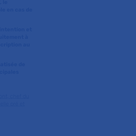
, le
ble en cas de
intention et
tuitement à
cription au
matisée de
cipales
.
ont, chef du
lle pré et