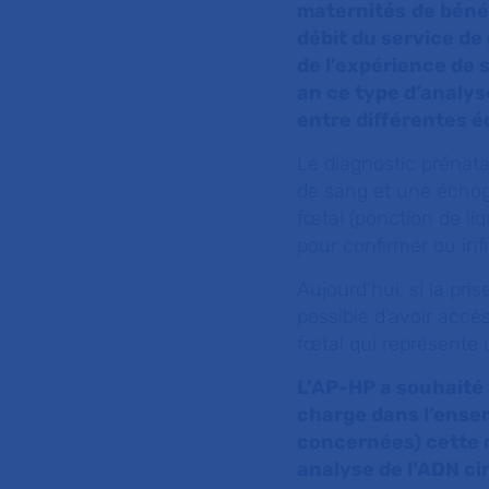
maternités
de béné
débit du service de 
de l’expérience de 
an ce type d’analyse
entre différentes é
Le diagnostic prénata
de sang et une échog
fœtal (ponction de liq
pour confirmer ou inf
Aujourd’hui, si la pri
possible d’avoir accè
fœtal qui représente
L’AP-HP a souhaité
charge dans l’ense
concernées) cette 
analyse de l’ADN ci