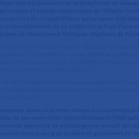
ficier des équipements de la plateforme de séqu
génétique et biologie moléculaire de l’hôpital Coch
son service de cytogénétique qui propose déjà dep
. L’aboutissement de ce projet est le fruit d’une c
quipes de l’Assistance Publique- Hôpitaux de Paris
l de la trisomie 21 débute par un dépistage qui repose 
er
raphie au 1
trimestre. En cas de dépistage positif, u
uide amniotique ou biopsie de villosités choriales) peut 
irmer les premiers résultats obtenus.
se de sang initiale montre un risque augmenté de trisomie
s à un dépistage plus performant, sans avoir recours 
 un geste invasif.
 proposer dans un premier temps aux patientes pr
mble de ses maternités (potentiellement 7000 pat
nouvelle approche de dépistage non invasif qui re
rculant dans le sang de la mère et qui permet de dé