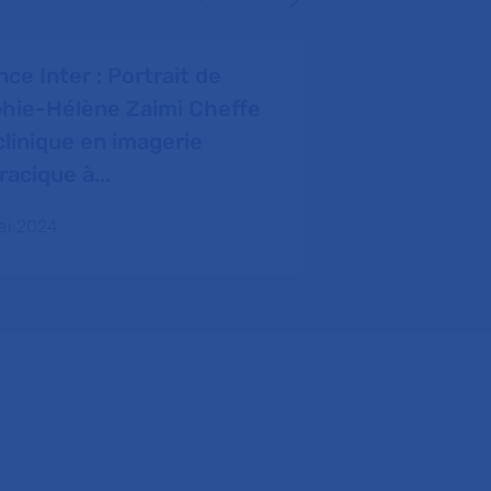
nce Inter : Portrait de
Le Journal 
hie-Hélène Zaimi Cheffe
virus serait 
clinique en imagerie
diabète de t
racique à...
15 mai 2024
ai 2024