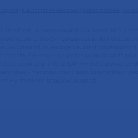
e dépistage automatisé des aneuploïdies foetales par an
L’AP-HP est un centre hospitalier universitaire à dime
ent reconnu. Ses 39 hôpitaux accueillent chaque ann
 : en consultation, en urgence, lors d’hospitalisatio
 à domicile. Elle assure un service public de santé pour
a fois un devoir et une fierté. L’AP-HP est le premier emp
personnes – médecins, chercheurs, paramédicaux, per
ers – y travaillent.
https://www.aphp.fr