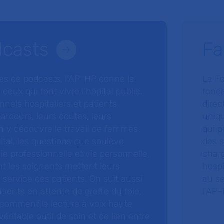
dcasts
Fa
ries de podcasts, l’AP-HP donne la
La F
 ceux qui font vivre l’hôpital public.
fonda
nnels hospitaliers et patients
direc
arcours, leurs doutes, leurs
uniq
 y découvre le travail de femmes
qui p
ital, les questions que soulève
des s
 vie professionnelle et vie personnelle,
charg
nt les soignants mettent leurs
hospi
ervice des patients. On suit aussi
au s
tients en attente de greffe du foie,
l’AP–
 comment la lecture à voix haute
éritable outil de soin et de lien entre