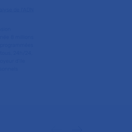
alyse de l'ADN
nsion
ée 8 millions
ns programmées
 tous, 24h/24,
loyeur d’Ile
sonnels