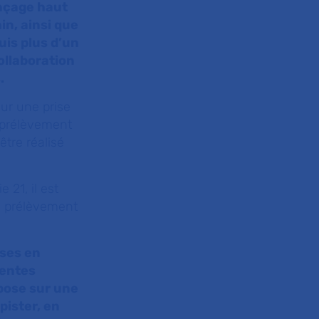
ençage haut
in, ainsi que
uis plus d’un
ollaboration
.
sur une prise
n prélèvement
être réalisé
 21, il est
au prélèvement
ises en
ientes
pose sur une
pister, en