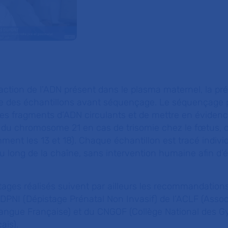
raction de l’ADN présent dans le plasma maternel, la pr
ange des échantillons avant séquençage. Le séquençage
es fragments d’ADN circulants et de mettre en éviden
du chromosome 21 en cas de trisomie chez le fœtus, o
nt les 13 et 18). Chaque échantillon est tracé indivi
u long de la chaîne, sans intervention humaine afin d’év
tages réalisés suivent par ailleurs les recommandation
DPNI (Dépistage Prénatal Non Invasif) de l’ACLF (Assoc
angue Française) et du CNGOF (Collège National des 
ais).