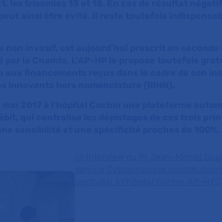
1, les trisomies 13 et 18. En cas de résultat négatif
eut ainsi être évité. Il reste toutefois indispensa
e non invasif, est aujourd’hui prescrit en seconde 
 par la Cnamts. L’AP-HP le propose toutefois gra
e aux financements reçus dans le cadre de son ins
tes innovants hors nomenclature (RIHN).
 mai 2017 à l’hôpital Cochin une plateforme auto
it, qui centralise les dépistages de ces trois prin
ne sensibilité et une spécificité proches de 100%
>> Interview du Pr Jean-Michel Dup
service Cytogénétique constitutionne
postnatal à l’hôpital Cochin AP-H