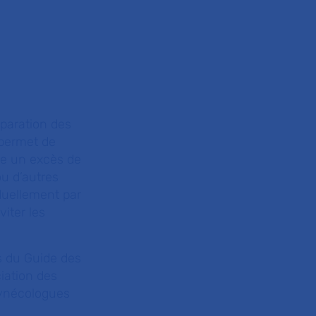
éparation des
 permet de
ce un excès de
u d’autres
duellement par
iter les
s du Guide des
iation des
Gynécologues