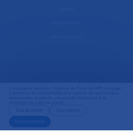
Contact
Espace médias
L'AP-HP recrute
Accessibilité
L'Assistance publique - hôpitaux de Paris (AP-HP) s'engage
à préserver la confidentialité et la sécurité de vos données
personnelles et attache une grande importance à la
protection de votre vie privée.
Mentions légales
Tout accepter
Tout refuser
Personnaliser
Plan du site
Prendre rendez-
Contact
Payer en ligne
Préparer son
vous en ligne
admission