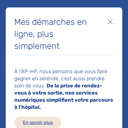
Faites un don à la Fondation de l'AP-HP pour soutenir la
recherche, l'innovation et la qualité de vie à l'hôpital pour les
Mes démarches en
patients et les soignants !
Fermer
ligne, plus
Je fais un don
simplement
MON AP-HP
FAIRE UN DON
NOS HÔPITAUX
Menu
Aff
À l’AP-HP, nous pensons que vous faire
Accueil
Service de Chirurgie générale et digestive
gagner en sérénité, c’est aussi prendre
soin de vous.
De la prise de rendez-
vous à votre sortie, nos services
Service de
numériques simplifient votre parcours
à l’hôpital.
Chirurgie
En savoir plus