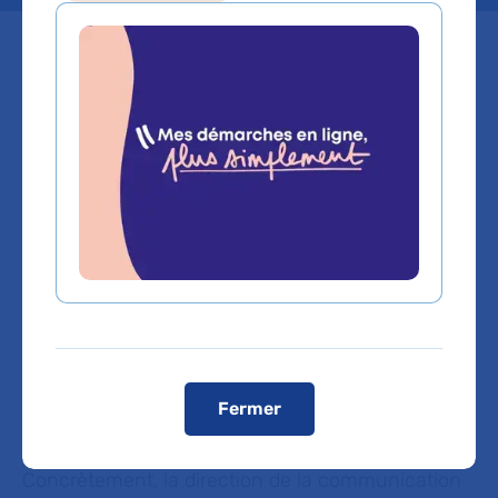
Par une communication volontariste, les
professionnels de la direction de la
communication de l’AP-HP accompagnent au
quotidien les temps forts, priorités, orientations
stratégiques, médicales et réglementaires de
l’AP-HP. Dans le cadre d’une stratégie de
communication définie collégialement avec les
directions communication des GHU, ils adaptent
et relayent les informations qu’ils diffusent à
différents publics : professionnels, patients et
partenaires de l’hôpital. La direction a également
un rôle actif dans la veille et la gestion de crises
de quelque nature qu’elles soient.
Fermer
Concrètement, la direction de la communication