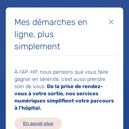
Faites un don à la Fondation de l'AP-HP pour soutenir la
recherche, l'innovation et la qualité de vie à l'hôpital pour les
Mes démarches en
patients et les soignants !
Fermer
ligne, plus
Je fais un don
simplement
MON AP-HP
FAIRE UN DON
NOS HÔPITAUX
Menu
Aff
À l’AP-HP, nous pensons que vous faire
Accueil
Direction de la communication
gagner en sérénité, c’est aussi prendre
soin de vous.
De la prise de rendez-
Direction de la
vous à votre sortie, nos services
numériques simplifient votre parcours
communication
à l’hôpital.
Mis à jour le 13/06/2025
En savoir plus