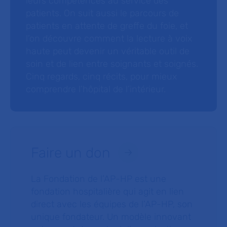
leurs compétences au service des
patients. On suit aussi le parcours de
patients en attente de greffe du foie, et
l’on découvre comment la lecture à voix
haute peut devenir un véritable outil de
soin et de lien entre soignants et soignés.
Cinq regards, cinq récits, pour mieux
comprendre l’hôpital de l’intérieur.
Faire un don
La Fondation de l’AP-HP est une
fondation hospitalière qui agit en lien
direct avec les équipes de l’AP-HP, son
unique fondateur. Un modèle innovant