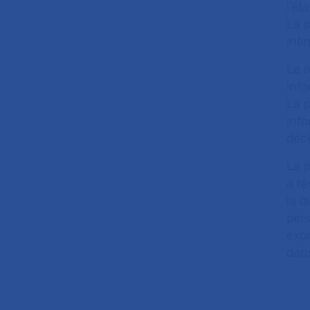
l’ét
La p
inti
Le r
info
La p
info
déc
La p
a r
la q
pers
expr
dans