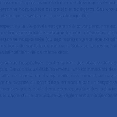
ablissement après avoir été informée des risques éventu
ersonne hospitalisée est traitée avec égards. Ses cro
mité est préservée ainsi que sa tranquillité.
espect de la vie privée est garanti à toute personne ain
rmations personnelles, administratives, médicales et so
ersonne hospitalisée (ou ses représentants légaux) bén
rmations de santé la concernant. Sous certaines condit
ès bénéficient de ce même droit.
ersonne hospitalisée peut exprimer des observations sur 
eçus. Dans chaque établissement, une commission des r
ualité de la prise en charge veille, notamment, au resp
onne dispose du droit d’être entendue par un responsa
imer ses griefs et de demander réparation des préjudice
 le cadre d’une procédure de règlement amiable des lit