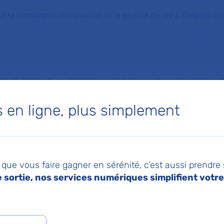
la recherche, l'innovation et la qualité de vie à l'hôpital pou
NTS ET PROCHES
PROFESSIONNELS DE SANTÉ
RECHERCHE ET
en ligne, plus simplement
de la personne
que vous faire gagner en sérénité, c’est aussi prendre
lisée
sortie, nos services numériques simplifient votre 
025