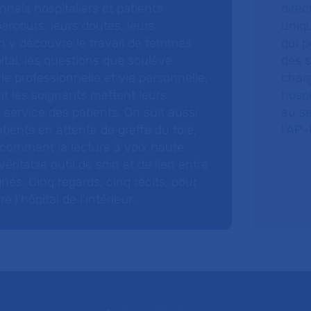
nnels hospitaliers et patients
direc
arcours, leurs doutes, leurs
uniq
 y découvre le travail de femmes
qui p
ital, les questions que soulève
des s
 vie professionnelle et vie personnelle,
charg
nt les soignants mettent leurs
hospi
ervice des patients. On suit aussi
au s
tients en attente de greffe du foie,
l’AP–
 comment la lecture à voix haute
éritable outil de soin et de lien entre
nés. Cinq regards, cinq récits, pour
l’hôpital de l’intérieur.