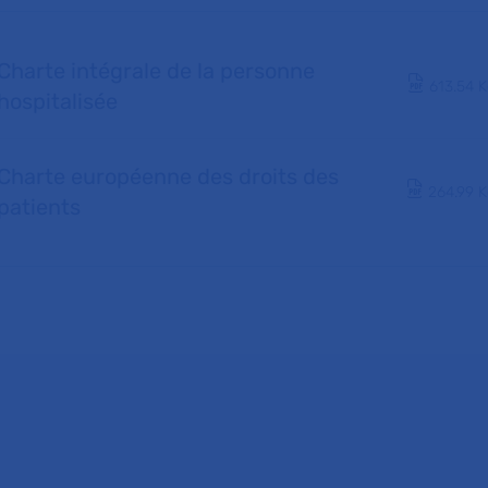
Charte intégrale de la personne
Docume
613.54 
hospitalisée
Charte européenne des droits des
Documen
264.99 
patients