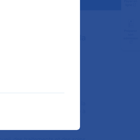
Payer en
ligne
Préparer
son
lissement de santé qui la
admission
sibilités de chaque
é qui la prendra en charge, dans la
public hospitalier est accessible à
urgence, aux personnes sans
es.
ueil, des traitements et des soins.