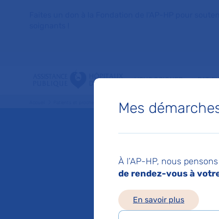
Faites un don à la Fondation de l'AP-HP pour soutenir 
soignants !
VOUS SOIGNER
PATIE
Mes démarches 
Accueil
Patients et proches
Vos droits
Charte de la personne hospitalisée
Charte 
À l’AP-HP, nous pensons 
hospita
de rendez-vous à votre 
En savoir plus
Mis à jour le 19/05/2