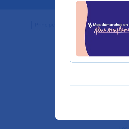
Principes généraux
To
pr
ét
P
Tout
limi
tous
couv
Les 