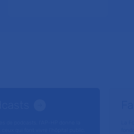
dcasts
Fa
ries de podcasts, l’AP-HP donne la
La F
 ceux qui font vivre l’hôpital public.
fonda