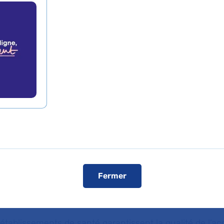
ute personne est libre de choisir l’étab
endra en charge, dans la limite des pos
ablissement.
rincipes généraux
e personne est libre de choisir l’établissement de sant
Fermer
te des possibilités de chaque établissement. Le service 
, en particulier aux personnes démunies et, en cas d’
erture sociale. Il est adapté aux personnes handicapé
établissements de santé garantissent la qualité de l’acc