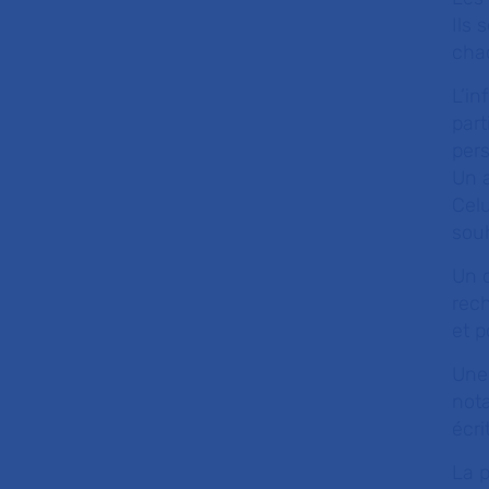
Ils 
chac
L’in
part
pers
Un a
Celu
souh
Un 
rech
et p
Une 
nota
écri
La p