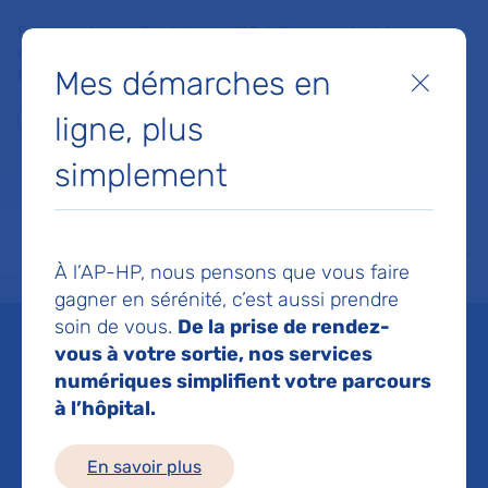
Faites un don à la Fondation de l'AP-HP pour soutenir la
recherche, l'innovation et la qualité de vie à l'hôpital pour les
Mes démarches en
patients et les soignants !
Fermer
ligne, plus
Je fais un don
simplement
MON AP-HP
FAIRE UN DON
NOS HÔPITAUX
Menu
Aff
À l’AP-HP, nous pensons que vous faire
Accueil
Nous connaître
Transformation écologique et santé environnementale
Carebo
gagner en sérénité, c’est aussi prendre
soin de vous.
De la prise de rendez-
Carebone® : un outil
vous à votre sortie, nos services
numériques simplifient votre parcours
pour décarboner le soin
à l’hôpital.
mis à la disposition de
En savoir plus