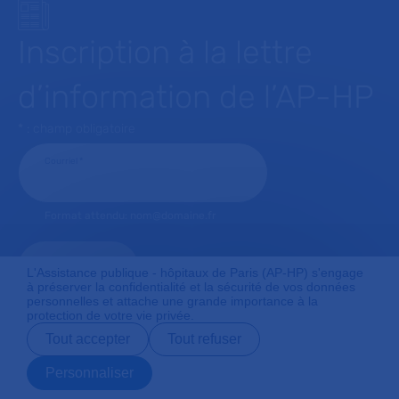
Inscription à la lettre
d’information de l’AP-HP
* : champ obligatoire
Courriel
*
Format attendu: nom@domaine.fr
L'Assistance publique - hôpitaux de Paris (AP-HP) s'engage
à préserver la confidentialité et la sécurité de vos données
personnelles et attache une grande importance à la
protection de votre vie privée.
Tout accepter
Tout refuser
Personnaliser
Prendre rendez-
Contact
Payer en ligne
Préparer son
vous en ligne
admission
J'autorise l'AP-HP à conserver mes données