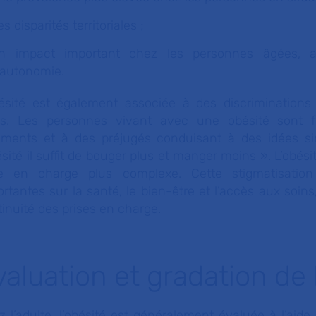
es disparités territoriales ;
n impact important chez les personnes âgées, 
’autonomie.
bésité est également associée à des discriminations
ns. Les personnes vivant avec une obésité sont 
ements et à des préjugés conduisant à des idées simp
ésité il suffit de bouger plus et manger moins ». L’obé
se en charge plus complexe. Cette stigmatisatio
rtantes sur la santé, le bien-être et l’accès aux soins
inuité des prises en charge.
valuation et gradation de 
 l’adulte, l’obésité est généralement évaluée à l’aide 