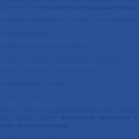
C)
. Cependant,
l’IMC seul ne suffit pas pour évaluer 
est nécessaire de prendre en compte d’autres éléments
a trajectoire de poids ;
a présence ou non de comorbidités ;
’existence de troubles des conduites alimentaires ;
’existence de troubles psychopathologiques ;
e retentissement fonctionnel ;
a cause de l’obésité.
me le précisent
les recommandations de la Haute A
roche globale permet
d’évaluer la complexité de
atégie de prise en charge.
radation de la sévérité de l’obésité s’accompagne ai