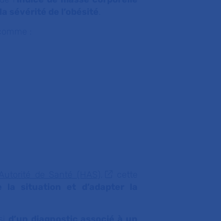
la sévérité de l’obésité
.
 comme :
utorité de Santé (HAS),
cette
 la situation et d’adapter la
nsi
d’un diagnostic associé à un