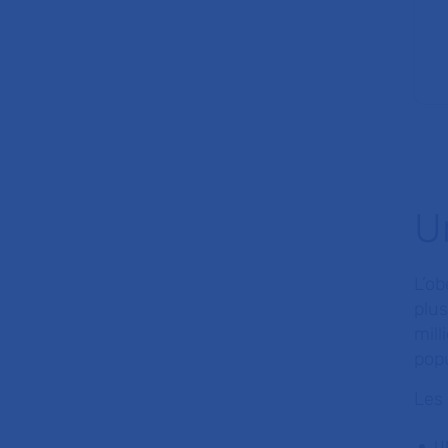
U
L’ob
plu
mil
popu
Les
u