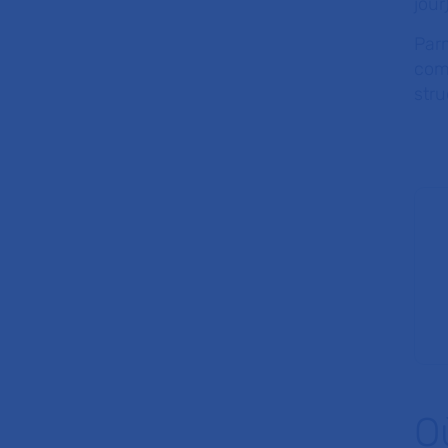
jour)
Par
co
stru
O