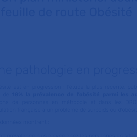
feuille de route Obésité
ne pathologie en progres
ésité est en progression : l’étude la plus récente, pu
s de
18% la prévalence de l’obésité parmi les ad
lions de personnes en métropole et dans les DRO
lation française a un problème de surpoids ou d’obésit
 données montrent :
ne prévalence plus élevée chez les personnes en situat