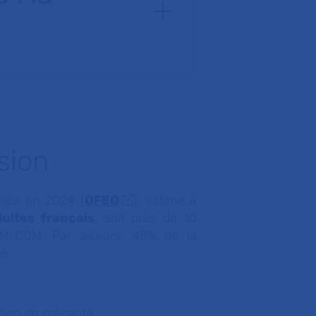
sion
bliée en 2024 (
OFEO
), estime à
ultes français
, soit près de 10
M-COM. Par ailleurs, 48% de la
é.
ion de précarité ;