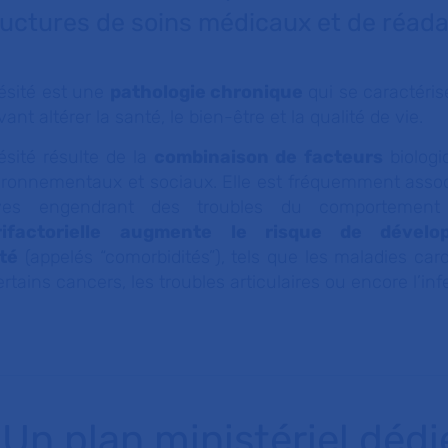
ructures de soins médicaux et de réada
ésité est une
pathologie chronique
qui se caractéri
ant altérer la santé, le bien-être et la qualité de vie.
ésité résulte de la
combinaison de
facteurs
biologi
ironnementaux et sociaux. Elle est fréquemment asso
ves engendrant des troubles du comportement 
ifactorielle
augmente le risque de dévelop
té
(appelés “comorbidités”), tels que les maladies card
ertains cancers, les troubles articulaires ou encore l’infer
Un plan ministériel dédié