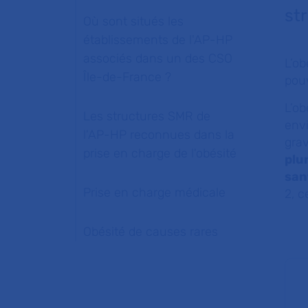
st
Où sont situés les
établissements de l'AP-HP
associés dans un des CSO
L’ob
Île-de-France ?
pouv
L’ob
Les structures SMR de
env
l'AP-HP reconnues dans la
gra
prise en charge de l'obésité
plur
san
Prise en charge médicale
2, c
Obésité de causes rares