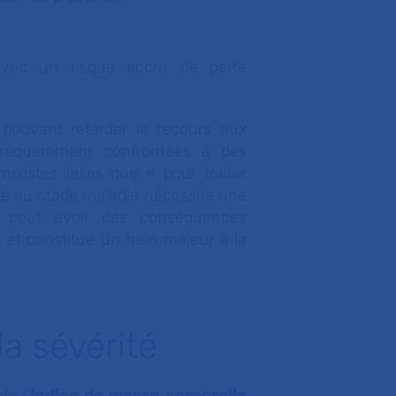
avec un risque accru de perte
 pouvant retarder le recours aux
fréquemment confrontées à des
listes telles que « pour traiter
sité au stade maladie nécessite une
n peut avoir des conséquences
, et constitue un frein majeur à la
la sévérité
de l’
indice de masse corporelle