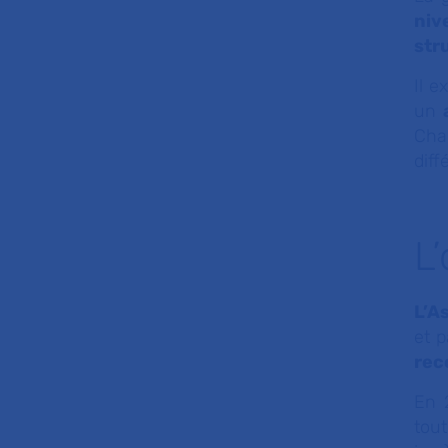
niv
str
Il e
un
Chaq
diff
L
L’A
et p
rec
En 
tout