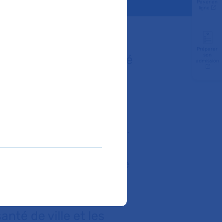
Payer en
ligne
Préparer
son
rincipaux défis de santé
admission
 adulte française et
multifactorielle qui
s médicales et peut
tonomie et le bien-être.
 Hôpitaux de Paris joue
 cette pathologie,
lisés de l’Obésité
anté de ville et les