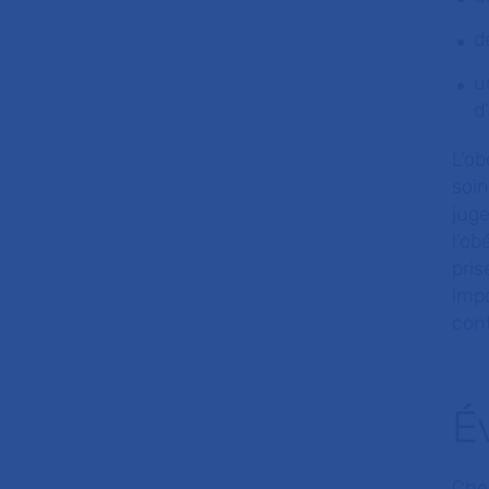
d
u
d
L’o
soi
jug
l’ob
pri
impo
cont
É
Chez