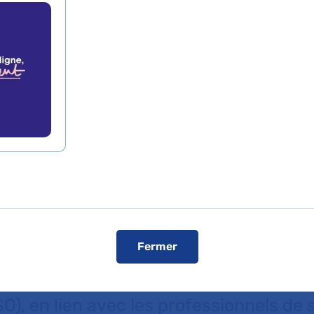
obésité constitue aujourd’hui l’un des p
blique en France : 18% de la population
uché par cette pathologie chronique et 
pose à un risque accru de complication
érer durablement la qualité de vie, l’au
 Île-de-France, l’Assistance Publique –
Fermer
 rôle central dans la prise en charge de
tamment à travers ses 4 Centres Spécia
O), en lien avec les professionnels de s