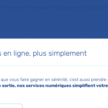
la recherche, l'innovation et la qualité de vie à l'hôpital pou
NTS ET PROCHES
PROFESSIONNELS DE SANTÉ
RECHERCHE ET
en ligne, plus simplement
 en charge de l'obés
que vous faire gagner en sérénité, c’est aussi prendre
 équipes de l'AP-HP
sortie, nos services numériques simplifient votre 
026