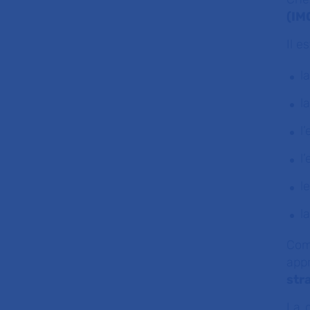
(IM
Il 
l
l
l
l
l
l
Com
app
str
La g