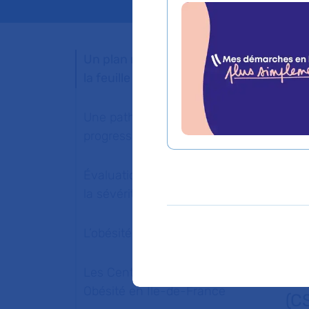
Un plan ministériel dédié :
la feuille de route Obésité
L’
pu
Une pathologie en
to
progression
ex
Évaluation et gradation de
alt
la sévérité
En
L’obésité à l’AP-HP
un
Les Centres Spécialisés
no
Obésité en Île-de-France
(CS