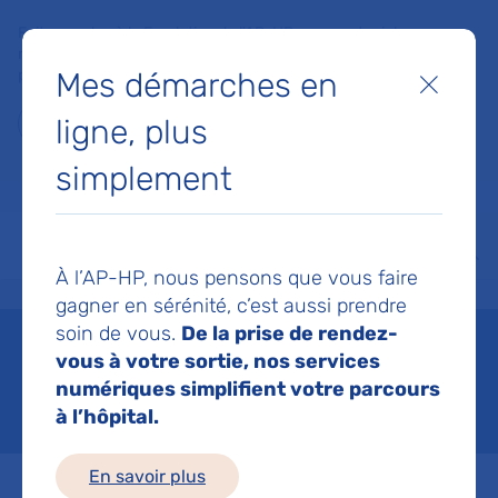
Faites un don à la Fondation de l'AP-HP pour soutenir la
recherche, l'innovation et la qualité de vie à l'hôpital pour les
Mes démarches en
patients et les soignants !
Fermer
ligne, plus
Je fais un don
simplement
MON AP-HP
FAIRE UN DON
NOS HÔPITAUX
Menu
Aff
À l’AP-HP, nous pensons que vous faire
Accueil
Vous soigner
Les cancers
Les examens et traitements
La biologie molécul
gagner en sérénité, c’est aussi prendre
soin de vous.
De la prise de rendez-
La biologie moléculaire
vous à votre sortie, nos services
numériques simplifient votre parcours
Mis à jour le 03/06/2026
à l’hôpital.
En savoir plus