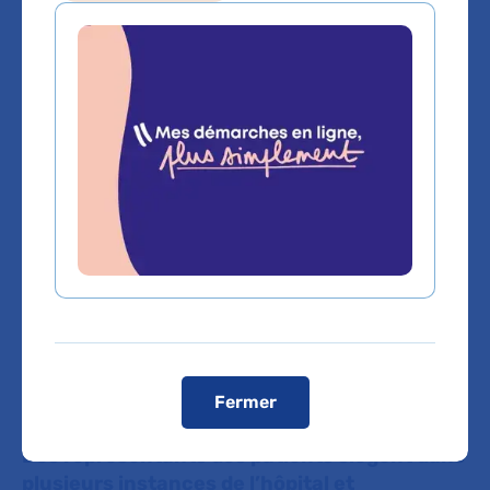
Sommaire
Des représentants des patients
siègent dans plusieurs instances
de l’hôpital et participent à toutes
les commissions où sont
débattues les questions
essentielles que peuvent se poser
les malades.
Fermer
Des représentants des patients siègent dans
plusieurs instances de l’hôpital et