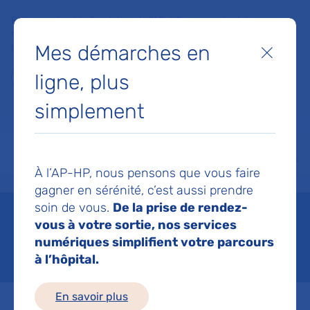
Faites un don à la Fondation de l'AP-HP pour soutenir la
recherche, l'innovation et la qualité de vie à l'hôpital pour les
Mes démarches en
patients et les soignants !
Fermer
ligne, plus
Je fais un don
simplement
MON AP-HP
FAIRE UN DON
NOS HÔPITAUX
Menu
Aff
À l’AP-HP, nous pensons que vous faire
Accueil
Nous connaître
Usagers et associations
La démocratie sanitaire
gagner en sérénité, c’est aussi prendre
soin de vous.
De la prise de rendez-
La démocratie sanitaire
vous à votre sortie, nos services
numériques simplifient votre parcours
Mis à jour le 02/07/2026
à l’hôpital.
En savoir plus