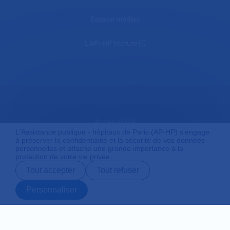
Espace médias
L'AP-HP recrute
Accessibilité
L'Assistance publique - hôpitaux de Paris (AP-HP) s'engage
à préserver la confidentialité et la sécurité de vos données
personnelles et attache une grande importance à la
protection de votre vie privée.
Mentions légales
Tout accepter
Tout refuser
Personnaliser
Plan du site
Prendre rendez-
Contact
Payer en ligne
Préparer son
vous en ligne
admission
Protection des données personnelles