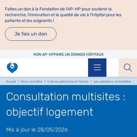
Faites un don à la Fondation de l'AP-HP pour soutenir la
recherche, l'innovation et la qualité de vie à l'hôpital pour les
patients et les soignants !
Je fais un don
MON AP-HP
FAIRE UN DON
NOS HÔPITAUX
Menu
Aff
Accueil
Nous connaître
Culture, patrimoine et histoire
Les opérations immobilières
Consultation multisites :
objectif logement
Mis à jour le 28/05/2026