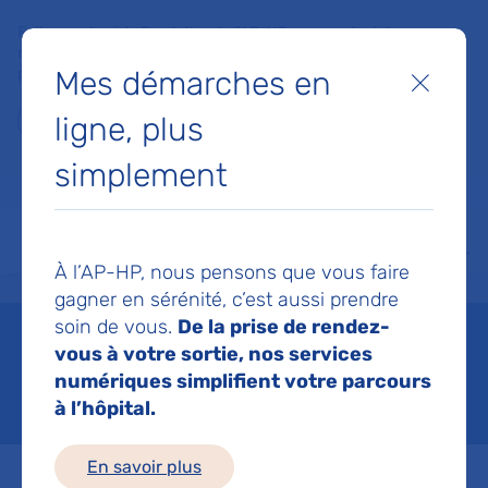
Faites un don à la Fondation de l'AP-HP pour soutenir la
recherche, l'innovation et la qualité de vie à l'hôpital pour les
Mes démarches en
patients et les soignants !
Fermer
ligne, plus
Je fais un don
simplement
MON AP-HP
FAIRE UN DON
NOS HÔPITAUX
Menu
Aff
À l’AP-HP, nous pensons que vous faire
Accueil
Nous connaître
L'organisation de l'AP-HP
Espace investisseurs
gagner en sérénité, c’est aussi prendre
soin de vous.
De la prise de rendez-
Espace investisseurs
vous à votre sortie, nos services
numériques simplifient votre parcours
Mis à jour le 06/07/2026
à l’hôpital.
En savoir plus