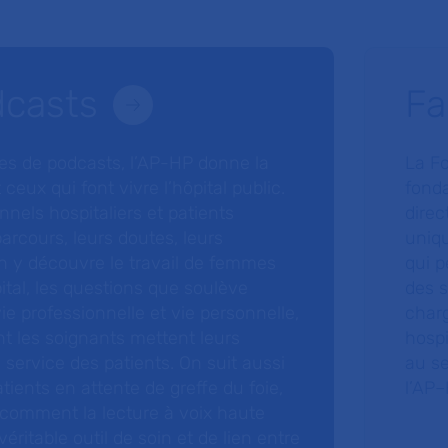
dcasts
Fa
ries de podcasts, l’AP-HP donne la
La F
 ceux qui font vivre l’hôpital public.
fonda
nnels hospitaliers et patients
direc
arcours, leurs doutes, leurs
uniq
 y découvre le travail de femmes
qui p
ital, les questions que soulève
des s
 vie professionnelle et vie personnelle,
charg
nt les soignants mettent leurs
hospi
ervice des patients. On suit aussi
au s
tients en attente de greffe du foie,
l’AP–
 comment la lecture à voix haute
éritable outil de soin et de lien entre