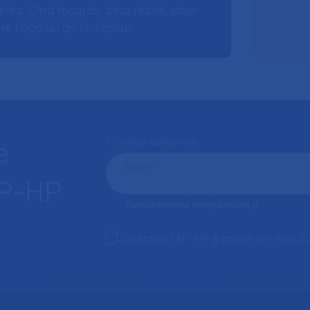
nés. Cinq regards, cinq récits, pour
l’hôpital de l’intérieur.
* : champ obligatoire
e
Courriel
*
AP-HP
Format attendu: nom@domaine.fr
J'autorise l'AP-HP à conserver mes d