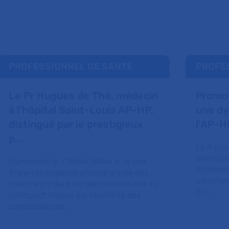
PROFESSIONNEL DE SANTÉ
PROFE
Le Pr Hugues de Thé, médecin
Promou
à l’hôpital Saint-Louis AP-HP,
une dy
distingué par le prestigieux
l'AP-H
p...
Le 4 juin
bientrait
Surnommé le « Nobel d’Asie », le prix
étudiant
Shaw récompense chaque année des
commune 
chercheurs dont les découvertes ont eu
cul…
un impact majeur sur l’avancée des
connaissances …