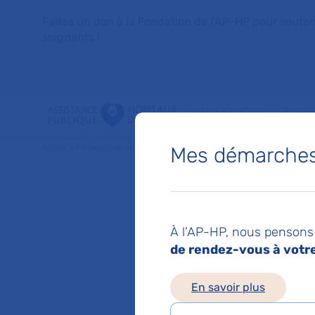
Faites un don à la Fondation de l'AP-HP pour soutenir 
soignants !
VOUS SOIGNER
PATIE
Mes démarches 
Accueil
Professionnels de santé
Les coopérations, bonnes pratiques
À l’AP-HP, nous pensons 
de rendez-vous à votre 
Les
En savoir plus