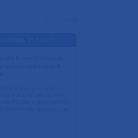
SSIONNEL DE SANTÉ
RECHERCHE & I
voir la bientraitance,
Journée AVENIR
namique collective à
recherche en s
P
l’AP-HP valoris
paramédicale
 2026, la 2e journée de la
ance a réuni professionnels et
Cette journée a été 
s des IFSI autour d’une ambition
en lumière une rec
: faire vivre au quotidien une
exigeante, innovant
les patients, et de d
public…