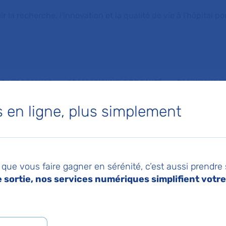
la recherche, l'innovation et la qualité de vie à l'hôpital pou
NTS ET PROCHES
PROFESSIONNELS DE SANTÉ
RECHERCHE ET
en ligne, plus simplement
que vous faire gagner en sérénité, c’est aussi prendre
sortie, nos services numériques simplifient votre 
 coopérations, bonn