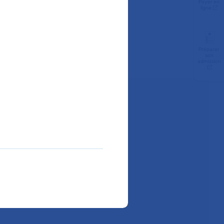
Payer en
ligne
Préparer
son
admission