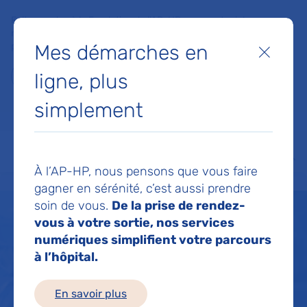
Faites un don à la Fondation de l'AP-HP pour soutenir la
recherche, l'innovation et la qualité de vie à l'hôpital pour les
Mes démarches en
patients et les soignants !
Fermer
ligne, plus
Je fais un don
simplement
MON AP-HP
FAIRE UN DON
NOS HÔPITAUX
Menu
Aff
À l’AP-HP, nous pensons que vous faire
Accueil
Professionnels de santé
gagner en sérénité, c’est aussi prendre
soin de vous.
De la prise de rendez-
vous à votre sortie, nos services
numériques simplifient votre parcours
à l’hôpital.
En savoir plus