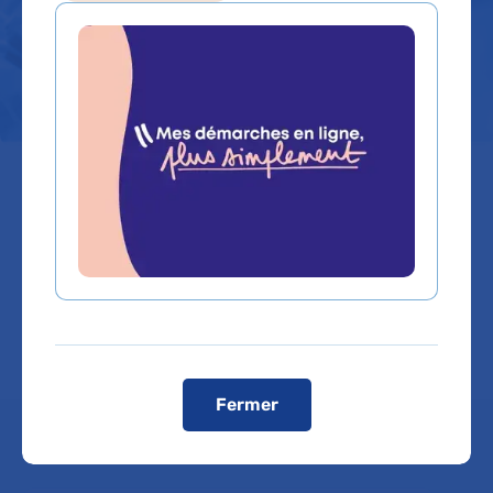
Professionnels de
santé
L’AP-HP propose un ensemble de dispositifs et
d’informations à destination des professionnels
de santé : coopérations médicales, demandes
d’avis spécialisés, plateformes dédiées,
coordination ville-hôpital et gouvernance
médicale...
Fermer