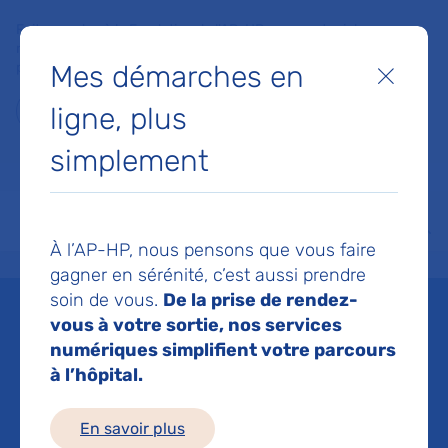
Faites un don à la Fondation de l'AP-HP pour soutenir la
recherche, l'innovation et la qualité de vie à l'hôpital pour les
Mes démarches en
patients et les soignants !
Fermer
ligne, plus
Je fais un don
simplement
MON AP-HP
FAIRE UN DON
NOS HÔPITAUX
Menu
Aff
À l’AP-HP, nous pensons que vous faire
Accueil
Professionnels de santé
Adressez un patient/une demande
La préservation d
gagner en sérénité, c’est aussi prendre
soin de vous.
De la prise de rendez-
La préservation de la
vous à votre sortie, nos services
numériques simplifient votre parcours
fertilité : adresser un
à l’hôpital.
patient
En savoir plus