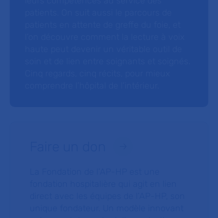
leurs compétences au service des
patients. On suit aussi le parcours de
patients en attente de greffe du foie, et
l’on découvre comment la lecture à voix
haute peut devenir un véritable outil de
soin et de lien entre soignants et soignés.
Cinq regards, cinq récits, pour mieux
comprendre l’hôpital de l’intérieur.
Faire un don
La Fondation de l’AP-HP est une
fondation hospitalière qui agit en lien
direct avec les équipes de l’AP-HP, son
unique fondateur. Un modèle innovant