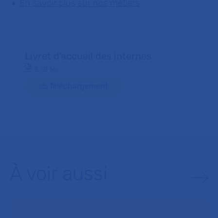
En savoir plus sur nos métiers
Livret d'accueil des internes
Document PDF
8.78 Mo
Téléchargement
À voir aussi