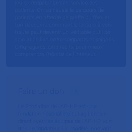
leurs compétences au service des
patients. On suit aussi le parcours de
patients en attente de greffe du foie, et
l’on découvre comment la lecture à voix
haute peut devenir un véritable outil de
soin et de lien entre soignants et soignés.
Cinq regards, cinq récits, pour mieux
comprendre l’hôpital de l’intérieur.
Faire un don
La Fondation de l’AP-HP est une
fondation hospitalière qui agit en lien
direct avec les équipes de l’AP-HP, son
unique fondateur. Un modèle innovant