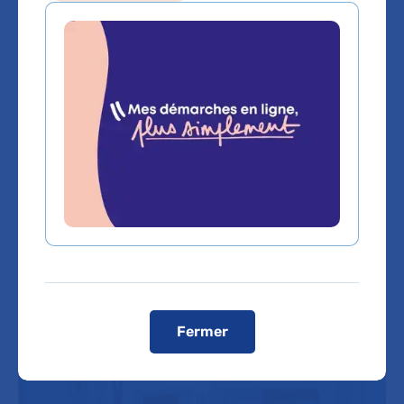
Liée à 7 facultés de médecine, 2
UFR d’odontologie et 2 UFR de
pharmacie, l’AP-HP accueille
chaque année 7800 étudiants en
médecine, odontologie et
pharmacie et près de 3000
internes.
Fermer