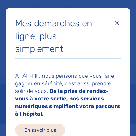
Faites un don à la Fondation de l'AP-HP pour soutenir la
recherche, l'innovation et la qualité de vie à l'hôpital pour les
Mes démarches en
patients et les soignants !
Fermer
ligne, plus
Je fais un don
simplement
MON AP-HP
FAIRE UN DON
NOS HÔPITAUX
Menu
Aff
À l’AP-HP, nous pensons que vous faire
Accueil
Professionnels de santé
La formation & l'enseignement à l'AP-HP
L'enseigne
gagner en sérénité, c’est aussi prendre
soin de vous.
De la prise de rendez-
L'enseignement médical
vous à votre sortie, nos services
numériques simplifient votre parcours
Mis à jour le 16/06/2026
à l’hôpital.
En savoir plus