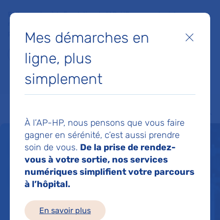
Faites un don à la Fondation de l'AP-HP pour soutenir la
recherche, l'innovation et la qualité de vie à l'hôpital pour les
Mes démarches en
patients et les soignants !
Fermer
ligne, plus
Je fais un don
simplement
MON AP-HP
FAIRE UN DON
NOS HÔPITAUX
Menu
Aff
À l’AP-HP, nous pensons que vous faire
gagner en sérénité, c’est aussi prendre
Un service de santé
soin de vous.
De la prise de rendez-
vous à votre sortie, nos services
pour tous 24h/24
numériques simplifient votre parcours
à l’hôpital.
En savoir plus