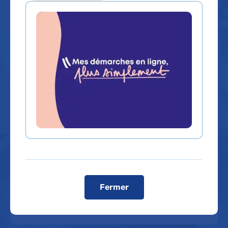
Que recherchez-vous ?
Un service, un médecin, une
Un contenu, une
spécialité...
information
Rechercher un service, un médecin, une spécialité...
Dans quel hôpital ?
Fermer