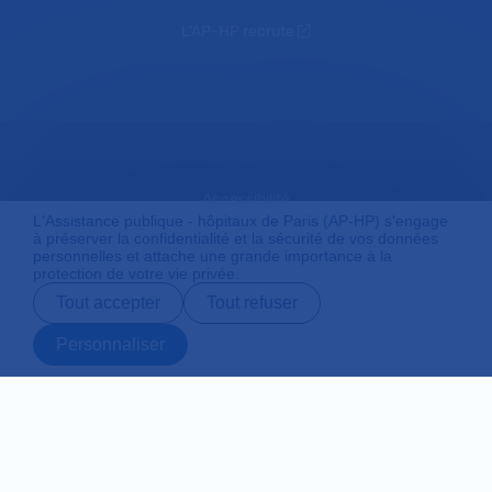
L'AP-HP recrute
Accessibilité
L'Assistance publique - hôpitaux de Paris (AP-HP) s'engage
à préserver la confidentialité et la sécurité de vos données
personnelles et attache une grande importance à la
protection de votre vie privée.
Mentions légales
Tout accepter
Tout refuser
Personnaliser
Plan du site
Prendre rendez-
Contact
Payer en ligne
Préparer son
vous en ligne
admission
Protection des données personnelles