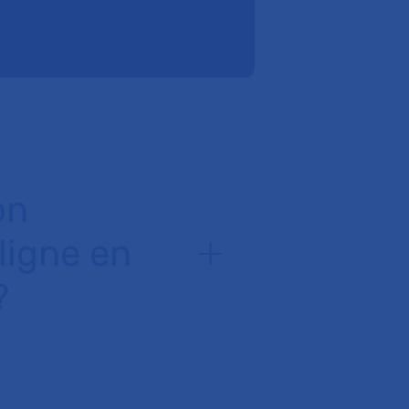
on
 ligne en
?