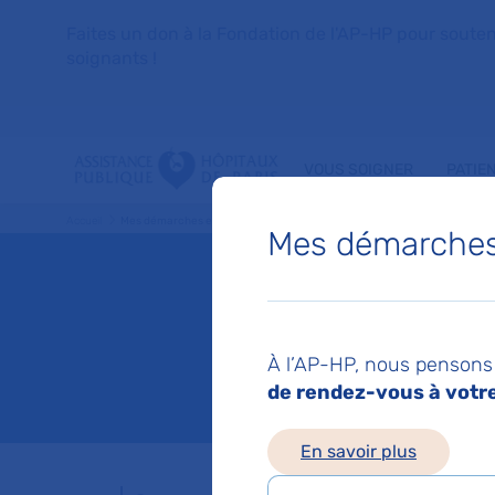
Faites un don à la Fondation de l'AP-HP pour soutenir 
soignants !
VOUS SOIGNER
PATIE
Accueil
Mes démarches en ligne
Mes démarches 
Mes dém
À l’AP-HP, nous pensons 
Mis à jour le 28/05/2
de rendez-vous à votre 
En savoir plus