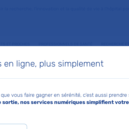
la recherche, l'innovation et la qualité de vie à l'hôpital pou
NTS ET PROCHES
PROFESSIONNELS DE SANTÉ
RECHERCHE ET
en ligne, plus simplement
arches en ligne
que vous faire gagner en sérénité, c’est aussi prendre
026
sortie, nos services numériques simplifient votre 