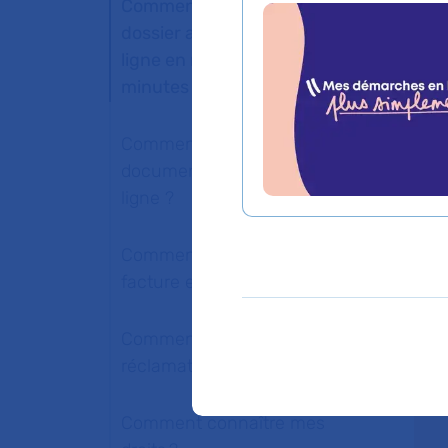
Comment compléter mon
dossier administratif en
À 
ligne en moins de trois
au
minutes ?
so
l’h
Comment accéder à mes
documents médicaux en
Su
ligne ?
gr
Comment régler ma
facture en ligne ?
Comment faire une
réclamation en ligne ?
Comment connaître mes