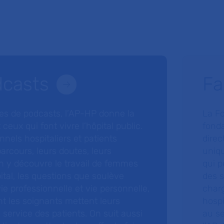
dcasts
Fa
ries de podcasts, l’AP-HP donne la
La F
 ceux qui font vivre l’hôpital public.
fonda
nnels hospitaliers et patients
direc
arcours, leurs doutes, leurs
uniq
 y découvre le travail de femmes
qui p
ital, les questions que soulève
des s
 vie professionnelle et vie personnelle,
charg
nt les soignants mettent leurs
hospi
ervice des patients. On suit aussi
au s