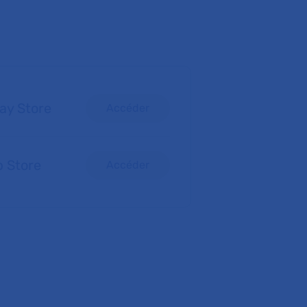
lay Store
Accéder
p Store
Accéder