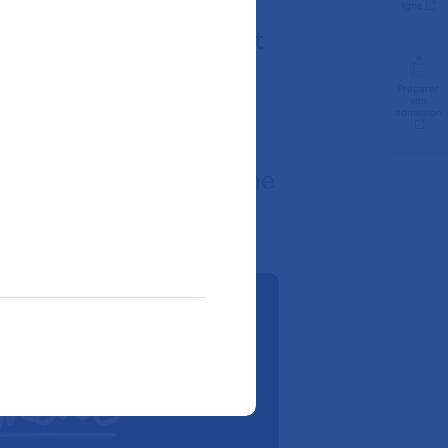
ligne
gner en sérénité, c’est
e rendez-vous à votre
Préparer
son
nt votre parcours à
admission
er ces services en ligne
nent pas-à-pas.