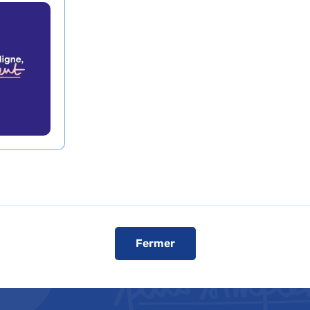
l’AP-HP, nous pensons que vous faire ga
ssi prendre soin de vous. De la prise d
rtie, nos services numériques simplifie
ôpital.
r cette page, découvrez comment utilis
âce à des tutoriels qui vous accompag
Fermer