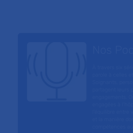
Nos Po
À travers six sé
parole à celles et
Soignants, perso
partagent leurs p
engagements. On
engagées à l’hôp
l’équilibre entre
et la manière do
compétences au s