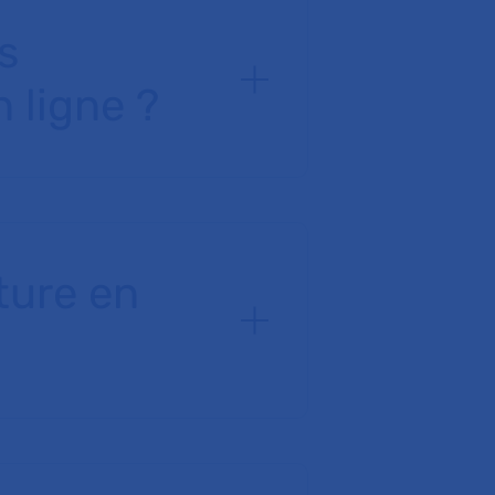
s
 ligne ?
ture en