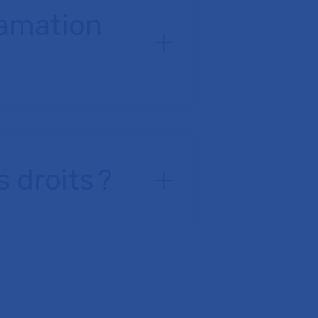
lamation
droits ?