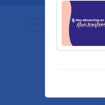
Participer à un projet de
recherche à promotion
Le
industrielle
mo
Les
proj
méth
nomb
de l
d’in
pou
Les
La p