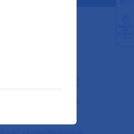
ligne
Préparer
son
HP vous aide pour le
admission
pagnent dans le montage des
sition leurs compétences
 en biostatistique pour définir le
la recherche les analyses en vue
 du protocole et de la note
s vous aident à évaluer le budget
projet, est d’identifier le type de