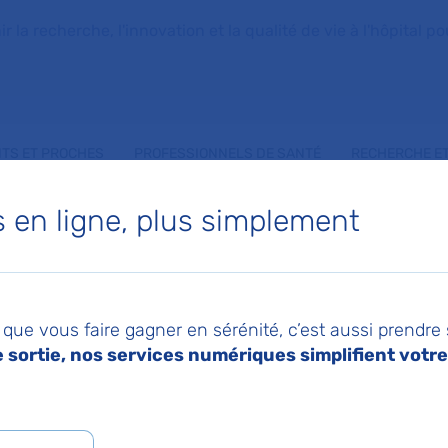
la recherche, l'innovation et la qualité de vie à l'hôpital pou
NTS ET PROCHES
PROFESSIONNELS DE SANTÉ
RECHERCHE ET
 en place une étude clinique à promotion AP-HP
en ligne, plus simplement
en place une étude
que vous faire gagner en sérénité, c’est aussi prendre
e à promotion AP-H
sortie, nos services numériques simplifient votre 
025