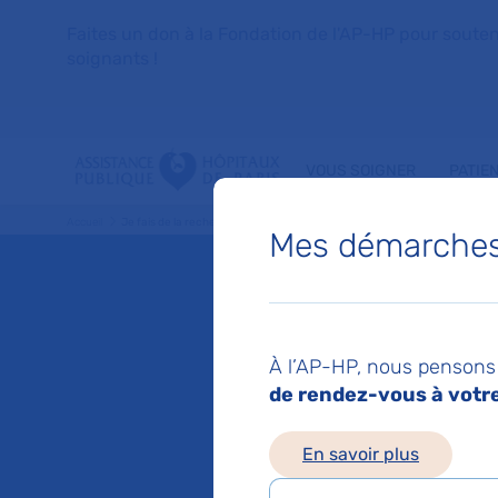
Faites un don à la Fondation de l'AP-HP pour soutenir 
soignants !
VOUS SOIGNER
PATIE
Accueil
Je fais de la recherche
Etre accompagné dans mon projet
Mettre
Mes démarches 
Mettre 
À l’AP-HP, nous pensons 
cliniqu
de rendez-vous à votre 
En savoir plus
Mis à jour le 01/09/2