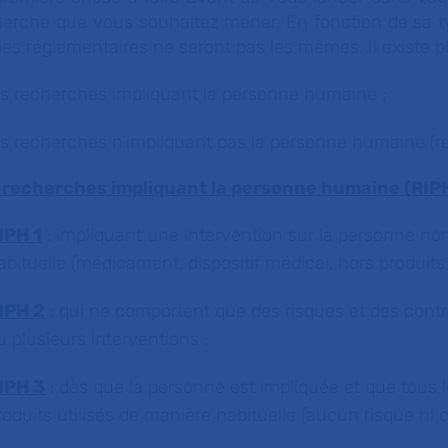
erche que vous souhaitez mener. En fonction de sa ty
es réglementaires ne seront pas les mêmes. Il existe p
es recherches impliquant la personne humaine ;
es recherches n’impliquant pas la personne humaine (r
 recherches impliquant la personne humaine (RIPH
IPH 1
: impliquant une intervention sur la personne non 
abituelle (médicament, dispositif médical, hors produits
IPH 2
: qui ne comportent que des risques et des cont
u plusieurs interventions
;
IPH 3
: dès que la personne est impliquée et que tous l
roduits utilisés de manière habituelle (aucun risque ni c