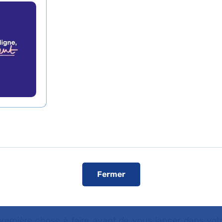
s unités de recherche clinique de l’AP-
ntage de vos projets.
 unités de recherche clinique de l’AP-HP vous accom
ets de recherche clinique. Elles mettent à votre dispo
odologiques pour affiner le projet et leurs compétences
re de sujets nécessaires et vous fournir à l’issue de 
a publication. Elles vous accompagnent
dans l’écriture
formation à partir des documents type de l’AP-HP. Elle
Fermer
r la recherche de financement.
 différents types de recherche
remière chose à faire avant de vous lancer dans votre 