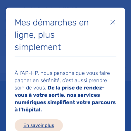
Faites un don à la Fondation de l'AP-HP pour soutenir la
recherche, l'innovation et la qualité de vie à l'hôpital pour les
Mes démarches en
patients et les soignants !
Fermer
ligne, plus
Je fais un don
simplement
MON AP-HP
FAIRE UN DON
NOS HÔPITAUX
Menu
Aff
À l’AP-HP, nous pensons que vous faire
Accueil
Je fais de la recherche
Etre accompagné dans mon projet
Mettre en place
gagner en sérénité, c’est aussi prendre
soin de vous.
De la prise de rendez-
Mettre en place un projet
vous à votre sortie, nos services
numériques simplifient votre parcours
de R&D hors essais
à l’hôpital.
cliniques
En savoir plus