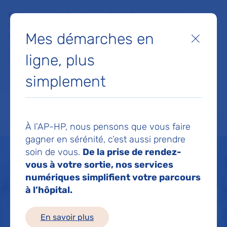
Faites un don à la Fondation de l'AP-HP pour soutenir la
recherche, l'innovation et la qualité de vie à l'hôpital pour les
Mes démarches en
patients et les soignants !
Fermer
ligne, plus
Je fais un don
simplement
MON AP-HP
FAIRE UN DON
NOS HÔPITAUX
Menu
Aff
À l’AP-HP, nous pensons que vous faire
Accueil
Vous soigner
Les cancers
Les cancers de l'adulte
gagner en sérénité, c’est aussi prendre
soin de vous.
De la prise de rendez-
vous à votre sortie, nos services
numériques simplifient votre parcours
à l’hôpital.
En savoir plus
Les cancers de