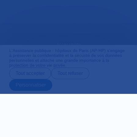
Accessibilité
L'Assistance publique - hôpitaux de Paris (AP-HP) s'engage
à préserver la confidentialité et la sécurité de vos données
personnelles et attache une grande importance à la
protection de votre vie privée.
Mentions légales
Tout accepter
Tout refuser
Personnaliser
Plan du site
Prendre rendez-
Contact
Payer en ligne
Préparer son
vous en ligne
admission
Protection des données personnelles