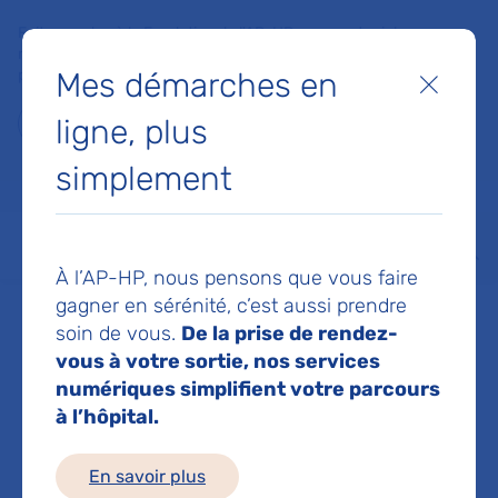
Faites un don à la Fondation de l'AP-HP pour soutenir la
recherche, l'innovation et la qualité de vie à l'hôpital pour les
Mes démarches en
patients et les soignants !
Fermer
ligne, plus
Je fais un don
simplement
MON AP-HP
FAIRE UN DON
NOS HÔPITAUX
Menu
Aff
À l’AP-HP, nous pensons que vous faire
Accueil
Professionnels de santé
Les coopérations, bonnes pratiques
Les outils profe
gagner en sérénité, c’est aussi prendre
soin de vous.
De la prise de rendez-
vous à votre sortie, nos services
numériques simplifient votre parcours
à l’hôpital.
En savoir plus