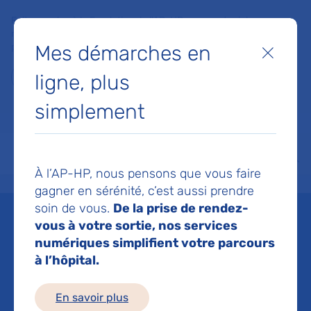
Faites un don à la Fondation de l'AP-HP pour soutenir la
recherche, l'innovation et la qualité de vie à l'hôpital pour les
Mes démarches en
patients et les soignants !
Fermer
ligne, plus
Je fais un don
simplement
MON AP-HP
FAIRE UN DON
NOS HÔPITAUX
Menu
Aff
À l’AP-HP, nous pensons que vous faire
Accueil
Liste des actualités
Poser un diagnostic correct, c’est une question de sécurité
gagner en sérénité, c’est aussi prendre
Mis à jour le 10/02/2025
Partager :
soin de vous.
De la prise de rendez-
vous à votre sortie, nos services
Poser un diagnostic
numériques simplifient votre parcours
à l’hôpital.
correct, c’est une
En savoir plus
question de sécurité