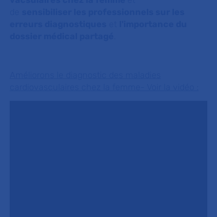
vacsulaires chez la femme
et
de
sensibiliser les professionnels sur les
erreurs diagnostiques
et
l'importance du
dossier médical partagé
.
Améliorons le diagnostic des maladies
cardiovasculaires chez la femme- Voir la vidéo :