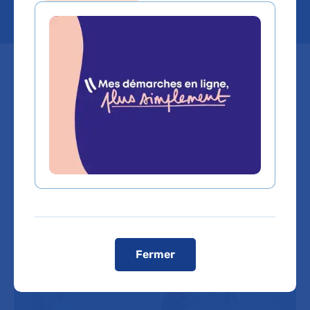
Cette année, la Semaine nationale
de la sécurité des patients se
tiendra du 16 au 20 septembre
2024 sur le thème « améliorer le
diagnostic pour garantir la sécurité
des patients ».
Fermer