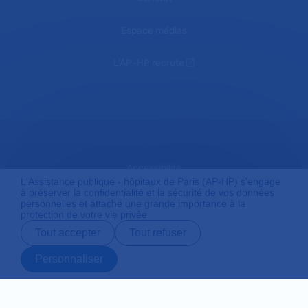
Espace médias
L'AP-HP recrute
Accessibilité
L'Assistance publique - hôpitaux de Paris (AP-HP) s'engage
à préserver la confidentialité et la sécurité de vos données
personnelles et attache une grande importance à la
protection de votre vie privée.
Mentions légales
Tout accepter
Tout refuser
Personnaliser
Plan du site
Prendre rendez-
Contact
Payer en ligne
Préparer son
vous en ligne
admission