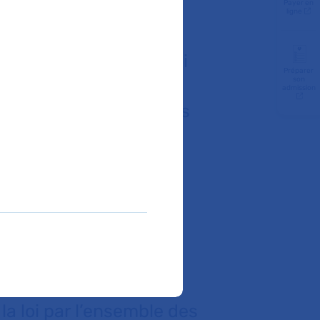
Payer en
ligne
vrier 2016 vient
n fin de vie. Cette loi
Préparer
son
 connaître à l’ensemble
admission
question des directives
té d’informer les
tte démarche de
 y soient confrontés.
la loi et puisse
arche citoyenne et
lace un plan d’action.
 près des réalités des
la loi par l’ensemble des