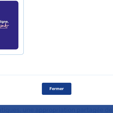
 ans après la loi Leonetti, la loi du 2 fé
nforcer les droits du malade notamment e
t essentielle. L’AP-HP souhaite la faire
 ses professionnels, notamment sur la 
icipées. Il est aussi de sa responsabili
tients et de les accompagner dans ce
lexion et de choix, sans attendre qu’ils
in que chacun s’approprie les termes de 
aborder avec ses proches dans une dém
Fermer
sponsable, l’AP-HP s’engage et met en p
tte démarche vise à permettre, au plus
atiques, une appropriation partagée de 