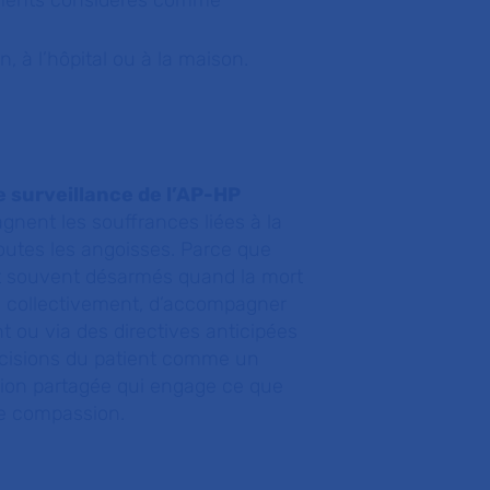
tements considérés comme
n, à l’hôpital ou à la maison.
e surveillance de l’AP-HP
agnent les souffrances liées à la
toutes les angoisses. Parce que
ont souvent désarmés quand la mort
es, collectivement, d’accompagner
t ou via des directives anticipées
décisions du patient comme un
sion partagée qui engage ce que
re compassion.