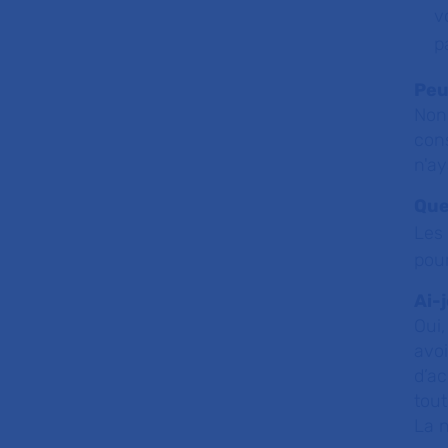
v
p
Peu
Non
con
n'ay
Que
Les 
pour
Ai-
Oui,
avoi
d’a
tout
La n