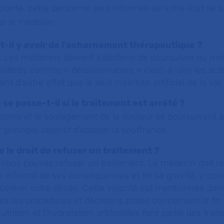
olonté, cette personne sera informée de votre état de s
ar le médecin.
t-il y avoir de l’acharnement thérapeutique ?
. Les médecins doivent s'abstenir de poursuivre ou me
sidérés comme «
déraisonnables
» c'est-à-dire les act
ant d'autre effet que le seul maintien artificiel de la vie.
 se passe-t-il si le traitement est arrêté ?
soins et le soulagement de la douleur se poursuivent ap
 principal objectif d’apaiser la souffrance.
je le droit de refuser un traitement ?
 vous pouvez refuser un traitement. Le médecin doit r
r informé de ses conséquences et de sa gravité, y compr
ccélérer votre décès. Cette volonté est mentionnée da
es les procédures et décisions prises concernant la fin 
utrition et l’hydratation artificielles font partie des tra