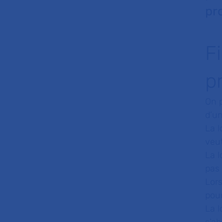
pr
F
p
On 
d’un
La l
veut
La l
pas 
Lors
pour
La l