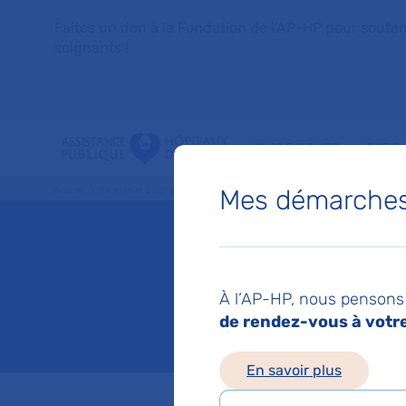
Faites un don à la Fondation de l'AP-HP pour soutenir 
soignants !
VOUS SOIGNER
PATIE
Mes démarches 
Accueil
Patients et proches
Vos droits
La fin de vie
La fin d
À l’AP-HP, nous pensons 
de rendez-vous à votre 
Mis à jour le 04/06/
En savoir plus