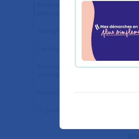
Fin de vie : s'informer pour
mieux s'y préparer
Dix
re
Témoignage
es
de
Les directives anticipées
ant
Retrouvez les points
pa
essentiels de la loi
réf
Af
Paroles de professionnels
l’
Le groupe de travail
re
Ce
pr