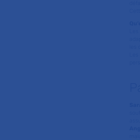
défa
Cett
Qu’
Les 
adap
les
Les 
pers
P
Sar
sout
assu
Ang
mala