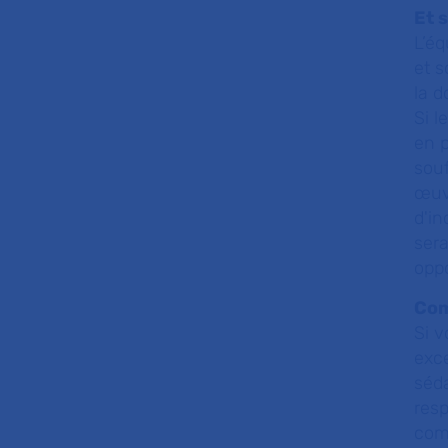
Et s
L’éq
et s
la d
Si l
en p
souf
œuvr
d'in
sera
oppo
Com
Si v
exce
séda
resp
comp