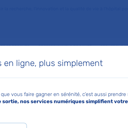
la recherche, l'innovation et la qualité de vie à l'hôpital pou
NTS ET PROCHES
PROFESSIONNELS DE SANTÉ
RECHERCHE ET
en ligne, plus simplement
e vie
que vous faire gagner en sérénité, c’est aussi prendre
sortie, nos services numériques simplifient votre 
2026