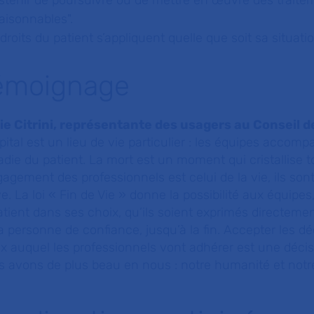
bstenir de poursuivre ou de mettre en œuvre des trai
aisonnables
".
droits du patient s’appliquent quelle que soit sa situatio
émoignage
ie Citrini, représentante des usagers au Conseil d
pital est un lieu de vie particulier : les équipes accomp
die du patient. La mort est un moment qui cristallise 
gagement des professionnels est celui de la vie, ils s
ve. La loi « Fin de Vie » donne la possibilité aux équip
atient dans ses choix, qu’ils soient exprimés directemen
a personne de confiance, jusqu’à la fin. Accepter les 
x auquel les professionnels vont adhérer est une déci
s avons de plus beau en nous : notre humanité et not