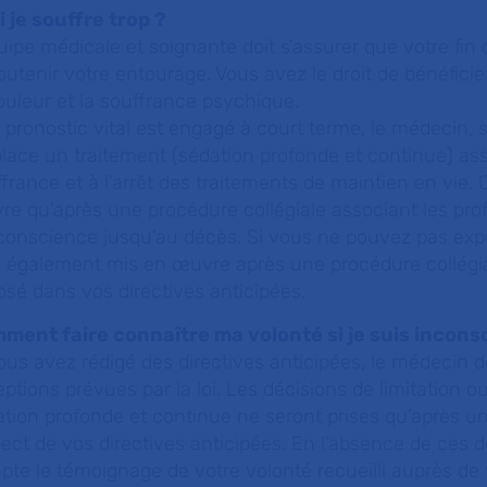
i je souffre trop ?
uipe médicale et soignante doit s’assurer que votre fin d
outenir votre entourage. Vous avez le droit de bénéficier
ouleur et la souffrance psychique.
e pronostic vital est engagé à court terme, le médecin, s
lace un traitement (
sédation profonde et continue
) as
france et à l'arrêt des traitements de maintien en vie.
e qu'après une procédure collégiale associant les prof
conscience jusqu’au décès. Si vous ne pouvez pas expr
 également mis en œuvre après une procédure collégial
sé dans vos directives anticipées.
ment faire connaître ma volonté si je suis incons
ous avez rédigé des directives anticipées, le médecin d
ptions prévues par la loi. Les décisions de limitation o
tion profonde et continue ne seront prises qu’après un
ect de vos directives anticipées. En l’absence de ces 
te le témoignage de votre volonté recueilli auprès de