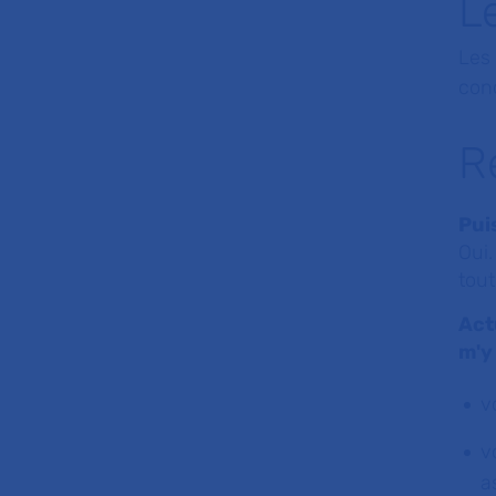
L
Les 
conc
R
Pui
Oui.
tout
Act
m'y
v
v
a