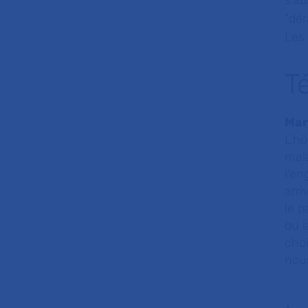
s'a
"
dér
Les 
T
Mar
L’hô
mala
l'en
arri
le p
ou l
choi
nou