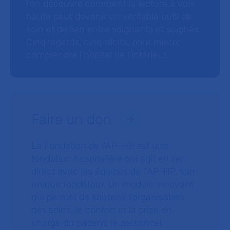
l’on découvre comment la lecture à voix
haute peut devenir un véritable outil de
soin et de lien entre soignants et soignés.
Cinq regards, cinq récits, pour mieux
comprendre l’hôpital de l’intérieur.
Faire un don
La Fondation de l’AP-HP est une
fondation hospitalière qui agit en lien
direct avec les équipes de l’AP-HP, son
unique fondateur. Un modèle innovant
qui permet de soutenir l’organisation
des soins, le confort et la prise en
charge du patient, le personnel