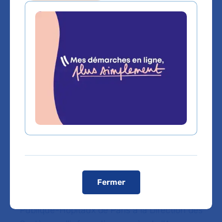
III 1° de la loi n°2004-575 du 21 juin 2004
pour la confiance dans l’économie
numérique, nous vous informons que :
le présent site
www.aphp.fr
est la propriété de
l’Assistance Publique-Hôpitaux de Paris, AP-
HP, inscrite au répertoire SIREN sous le
numéro 267 500 452, dont le siège social est
situé 55, boulevard Diderot – CS 22305 75610
Paris cedex 12, Téléphone : 0140273000 ;
la directrice de la publication du site est
Isabelle Jourdan, directrice de la
communication et du mécénat de l'AP-HP ;
Fermer
l’hébergement est assuré par l’Assistance
Publique-Hôpitaux de Paris à la Direction des