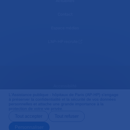
Actualités
Contact
Espace médias
L'AP-HP recrute
Accessibilité
L'Assistance publique - hôpitaux de Paris (AP-HP) s'engage
à préserver la confidentialité et la sécurité de vos données
personnelles et attache une grande importance à la
Mentions légales
protection de votre vie privée.
Tout accepter
Tout refuser
Plan du site
Personnaliser
Prendre rendez-
Contact
Payer en ligne
Préparer son