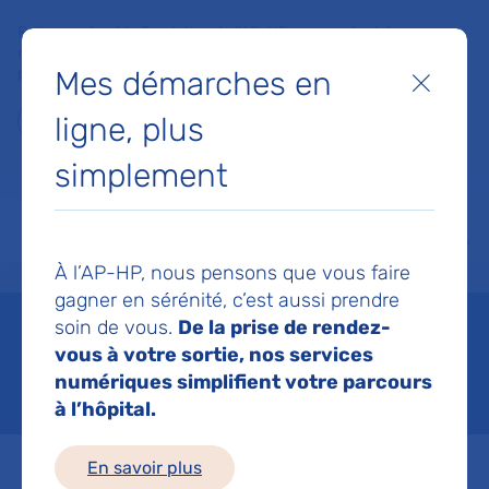
Faites un don à la Fondation de l'AP-HP pour soutenir la
recherche, l'innovation et la qualité de vie à l'hôpital pour les
Mes démarches en
patients et les soignants !
Fermer
ligne, plus
Je fais un don
simplement
MON AP-HP
FAIRE UN DON
NOS HÔPITAUX
Menu
Aff
À l’AP-HP, nous pensons que vous faire
Accueil
Mentions légales
gagner en sérénité, c’est aussi prendre
Mentions légales
soin de vous.
De la prise de rendez-
vous à votre sortie, nos services
numériques simplifient votre parcours
Mis à jour le 12/12/2023
à l’hôpital.
En savoir plus
Conformément aux dispositions de l’article 6