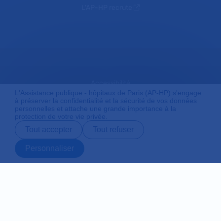
L'AP-HP recrute
Accessibilité
L'Assistance publique - hôpitaux de Paris (AP-HP) s'engage
à préserver la confidentialité et la sécurité de vos données
personnelles et attache une grande importance à la
protection de votre vie privée.
Mentions légales
Tout accepter
Tout refuser
Personnaliser
Plan du site
Prendre rendez-
Contact
Payer en ligne
Préparer son
vous en ligne
admission
Protection des données personnelles