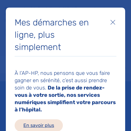
Faites un don à la Fondation de l'AP-HP pour soutenir la
recherche, l'innovation et la qualité de vie à l'hôpital pour les
Mes démarches en
patients et les soignants !
Fermer
ligne, plus
Je fais un don
simplement
MON AP-HP
FAIRE UN DON
NOS HÔPITAUX
Menu
Aff
À l’AP-HP, nous pensons que vous faire
Accueil
Rapports annuels de l'AP-HP
gagner en sérénité, c’est aussi prendre
soin de vous.
De la prise de rendez-
Rapports annuels de
vous à votre sortie, nos services
numériques simplifient votre parcours
l'AP-HP
à l’hôpital.
Mis à jour le 28/05/2026
En savoir plus