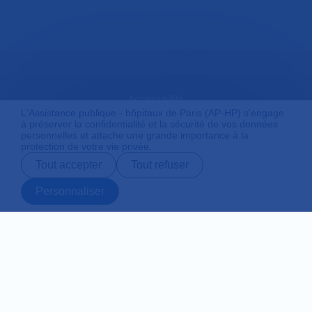
Accessibilité
L'Assistance publique - hôpitaux de Paris (AP-HP) s'engage
à préserver la confidentialité et la sécurité de vos données
personnelles et attache une grande importance à la
protection de votre vie privée.
Mentions légales
Tout accepter
Tout refuser
Personnaliser
Plan du site
Prendre rendez-
Contact
Payer en ligne
Préparer son
vous en ligne
admission
Protection des données personnelles