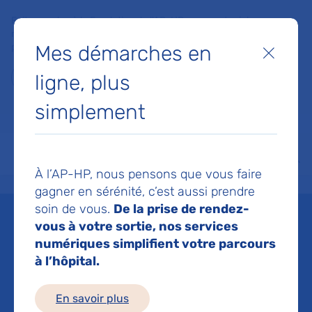
Faites un don à la Fondation de l'AP-HP pour soutenir la
recherche, l'innovation et la qualité de vie à l'hôpital pour les
Mes démarches en
patients et les soignants !
Fermer
ligne, plus
Je fais un don
simplement
MON AP-HP
FAIRE UN DON
NOS HÔPITAUX
Menu
Aff
À l’AP-HP, nous pensons que vous faire
Accueil
Patients et proches
Les actions culturelles à l'AP-HP
L'offre culturelle numér
gagner en sérénité, c’est aussi prendre
soin de vous.
De la prise de rendez-
L'offre culturelle
vous à votre sortie, nos services
numériques simplifient votre parcours
numérique
à l’hôpital.
Mis à jour le 02/07/2025
En savoir plus