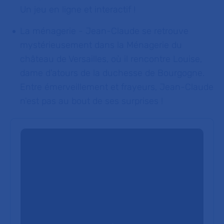
Un jeu en ligne et interactif !
La ménagerie - Jean-Claude se retrouve
mystérieusement dans la Ménagerie du
château de Versailles, où il rencontre Louise,
dame d'atours de la duchesse de Bourgogne.
Entre émerveillement et frayeurs, Jean-Claude
n'est pas au bout de ses surprises !