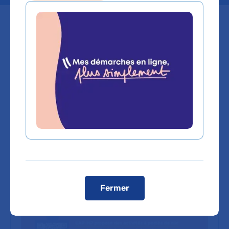
Sommaire
Tous les mois, l’AP-HP propose des activités à
portée de clic pour les enfants : visites virtuelles,
ateliers, livres audio...
Fermer