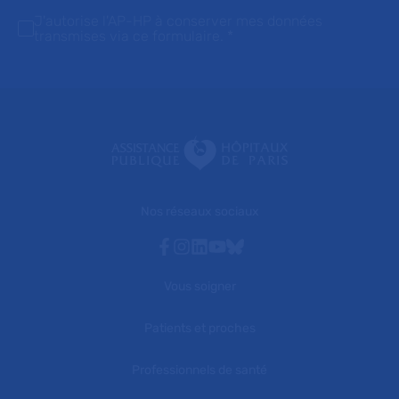
J'autorise l'AP-HP à conserver mes données
transmises via ce formulaire.
*
Nos réseaux sociaux
Facebook
Instagram
Linkedin
Youtube
Bluesky
Vous soigner
Patients et proches
Professionnels de santé