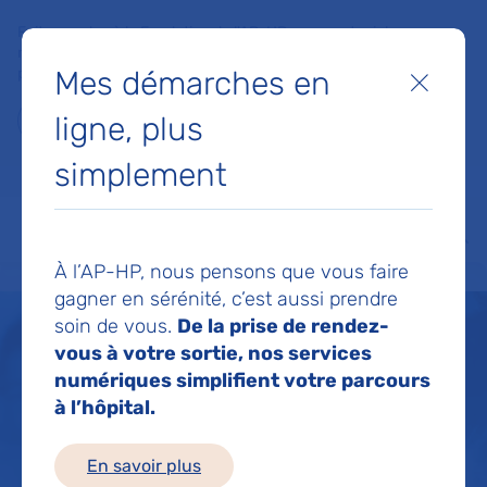
Faites un don à la Fondation de l'AP-HP pour soutenir la
recherche, l'innovation et la qualité de vie à l'hôpital pour les
Mes démarches en
patients et les soignants !
Fermer
ligne, plus
Je fais un don
simplement
MON AP-HP
FAIRE UN DON
NOS HÔPITAUX
Menu
Aff
À l’AP-HP, nous pensons que vous faire
Accueil
Nous connaître
L'organisation de l'AP-HP
gagner en sérénité, c’est aussi prendre
soin de vous.
De la prise de rendez-
vous à votre sortie, nos services
numériques simplifient votre parcours
à l’hôpital.
En savoir plus
L'organisation de