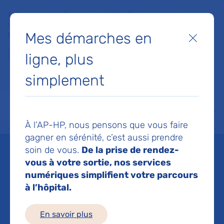
Faites un don à la Fondation de l'AP-HP pour soutenir la
recherche, l'innovation et la qualité de vie à l'hôpital pour les
Mes démarches en
patients et les soignants !
Fermer
ligne, plus
Je fais un don
simplement
MON AP-HP
FAIRE UN DON
NOS HÔPITAUX
Menu
Aff
À l’AP-HP, nous pensons que vous faire
Accueil
Nous connaître
L'organisation de l'AP-HP
Crédits d’investissement europée
gagner en sérénité, c’est aussi prendre
Crédits d’investissement
soin de vous.
De la prise de rendez-
vous à votre sortie, nos services
européens
numériques simplifient votre parcours
à l’hôpital.
Mis à jour le 19/12/2023
En savoir plus