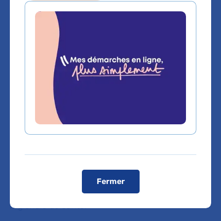
L’AP-HP est bénéficiaire de crédits
d’investissement alloués par
l’Union Européenne via le Fonds de
modernisation pour
l’investissement en santé (FMIS).
En 2021 et en 2022, l’AP-HP a bénéficié de
48,4 millions d’euros de crédits dédiés à
l’investissement du quotidien
dans le cadre du
« Ségur de la santé ». Cette somme a été allouée
par l’Union européenne via le FMIS. Elle a été
Fermer
répartie conformément aux directives de l’agence
régionale de santé.