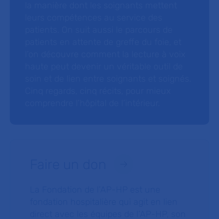
la manière dont les soignants mettent
leurs compétences au service des
patients. On suit aussi le parcours de
patients en attente de greffe du foie, et
l’on découvre comment la lecture à voix
haute peut devenir un véritable outil de
soin et de lien entre soignants et soignés.
Cinq regards, cinq récits, pour mieux
comprendre l’hôpital de l’intérieur.
Faire un don
La Fondation de l’AP-HP est une
fondation hospitalière qui agit en lien
direct avec les équipes de l’AP-HP, son