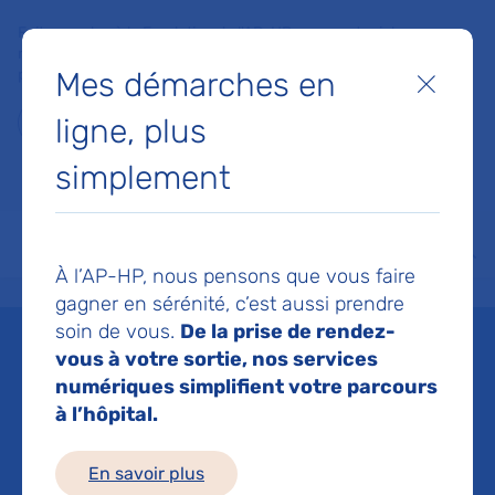
Faites un don à la Fondation de l'AP-HP pour soutenir la
recherche, l'innovation et la qualité de vie à l'hôpital pour les
Mes démarches en
patients et les soignants !
Fermer
ligne, plus
Je fais un don
simplement
MON AP-HP
FAIRE UN DON
NOS HÔPITAUX
Menu
Aff
À l’AP-HP, nous pensons que vous faire
Accueil
Je fais de la recherche
Foire aux questions recherche et innovation
gagner en sérénité, c’est aussi prendre
soin de vous.
De la prise de rendez-
Foire aux questions
vous à votre sortie, nos services
numériques simplifient votre parcours
recherche et innovation
à l’hôpital.
Mis à jour le 10/06/2026
En savoir plus