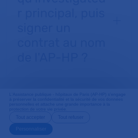
r principal, puis
signer un
contrat au nom
de l'AP-HP ?
L'Assistance publique - hôpitaux de Paris (AP-HP) s'engage
à préserver la confidentialité et la sécurité de vos données
personnelles et attache une grande importance à la
Je dois voyager
protection de votre vie privée.
Tout accepter
Tout refuser
dans le cadre
Personnaliser
Prendre rendez-
Contact
Payer en ligne
Préparer son
vous en ligne
admission