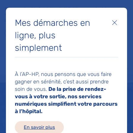
Faites un don à la Fondation de l'AP-HP pour soutenir la
recherche, l'innovation et la qualité de vie à l'hôpital pour les
Mes démarches en
patients et les soignants !
Fermer
ligne, plus
Je fais un don
simplement
MON AP-HP
FAIRE UN DON
NOS HÔPITAUX
Menu
Aff
À l’AP-HP, nous pensons que vous faire
Accueil
Musée de l'AP-HP
gagner en sérénité, c’est aussi prendre
soin de vous.
De la prise de rendez-
vous à votre sortie, nos services
Musée de l'AP-HP
numériques simplifient votre parcours
à l’hôpital.
En savoir plus