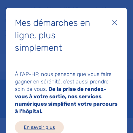
Faites un don à la Fondation de l'AP-HP pour soutenir la
recherche, l'innovation et la qualité de vie à l'hôpital pour les
Mes démarches en
patients et les soignants !
Fermer
ligne, plus
Je fais un don
simplement
MON AP-HP
FAIRE UN DON
NOS HÔPITAUX
Menu
Aff
À l’AP-HP, nous pensons que vous faire
Accueil
Patients et proches
Vous avez rendez-vous à l’hôpital pour une consultation ou 
gagner en sérénité, c’est aussi prendre
Combien ça coûte ?
soin de vous.
De la prise de rendez-
vous à votre sortie, nos services
numériques simplifient votre parcours
Mis à jour le 04/06/2026
à l’hôpital.
En savoir plus