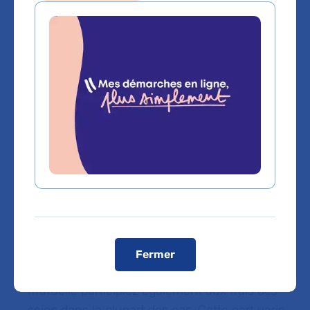
Sommaire
L’hôpital public n’est pas gratuit. La plus
grande partie de notre budget provient de
notre activité de soins.
D’une part, pour chaque consultation ou
séjour, en fonction de la maladie et des actes
pratiqués, l’assurance maladie nous verse un «
forfait ». Autrement dit, vous participez au
financement des soins que vous recevez à
travers vos cotisations sociales et vos impôts.
Fermer
D’autre part, la loi prévoit que vous ou votre
mutuelle participiez également aux frais des