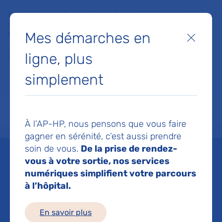
Faites un don à la Fondation de l'AP-HP pour soutenir la
recherche, l'innovation et la qualité de vie à l'hôpital pour les
Mes démarches en
patients et les soignants !
Fermer
ligne, plus
Je fais un don
simplement
MON AP-HP
FAIRE UN DON
NOS HÔPITAUX
Menu
Aff
À l’AP-HP, nous pensons que vous faire
Accueil
Je suis partenaire
Travailler avec l'AP-HP
Je suis promoteur d'un essai cliniq
gagner en sérénité, c’est aussi prendre
soin de vous.
De la prise de rendez-
Je suis promoteur d'un
vous à votre sortie, nos services
numériques simplifient votre parcours
essai clinique
à l’hôpital.
Mis à jour le 18/06/2026
En savoir plus