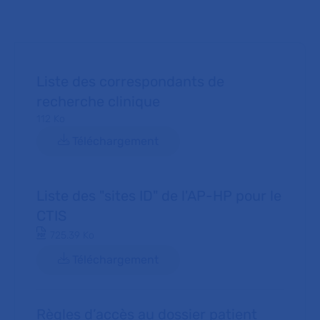
Liste des correspondants de
recherche clinique
Document PDF
112 Ko
Téléchargement
Liste des "sites ID" de l'AP-HP pour le
CTIS
Document PDF
725.39 Ko
Téléchargement
Règles d’accès au dossier patient