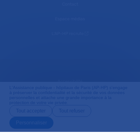
Contact
Espace médias
L'AP-HP recrute
Accessibilité
L'Assistance publique - hôpitaux de Paris (AP-HP) s'engage
à préserver la confidentialité et la sécurité de vos données
personnelles et attache une grande importance à la
protection de votre vie privée.
Mentions légales
Tout accepter
Tout refuser
Personnaliser
Plan du site
Prendre rendez-
Contact
Payer en ligne
Préparer son
vous en ligne
admission