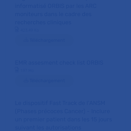
informatisé ORBIS par les ARC
moniteurs dans le cadre des
recherches cliniques
Document PDF
423.49 Ko
Téléchargement
EMR assesment check list ORBIS
Document PDF
1.97 Mo
Téléchargement
Le dispositif Fast Track de l’ANSM
(Phases précoces Cancer) - Inclure
un premier patient dans les 15 jours
suivant les autorisations