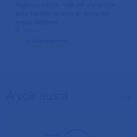
règlementaires : l’AP-HP s’organise
pour faciliter la mise en place des
essais éligibles
Document PDF
173.69 Ko
Téléchargement
À voir aussi