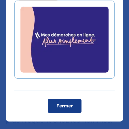
Sommaire
Le cancer du poumon touche
chaque année environ 53 000
personnes. Avec un diagnostic
réalisé dans 80 % des cas à un
stade avancé de la maladie, il est la
première cause de décès par
cancer en France avec 30 900
Fermer
décès par an et 2ème cancer le
plus fréquent chez les hommes.