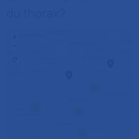
du thorax?
+
−
2
2
2
2