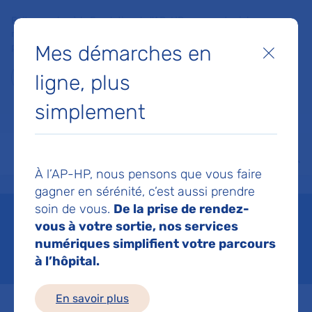
Faites un don à la Fondation de l'AP-HP pour soutenir la
recherche, l'innovation et la qualité de vie à l'hôpital pour les
Mes démarches en
patients et les soignants !
Fermer
ligne, plus
Je fais un don
simplement
MON AP-HP
FAIRE UN DON
NOS HÔPITAUX
Menu
Aff
À l’AP-HP, nous pensons que vous faire
Accueil
Vous soigner
Les cancers
Les cancers de l'adulte
Le cancer du poumon
gagner en sérénité, c’est aussi prendre
soin de vous.
De la prise de rendez-
Le cancer du poumon
vous à votre sortie, nos services
numériques simplifient votre parcours
Mis à jour le 25/06/2026
à l’hôpital.
En savoir plus