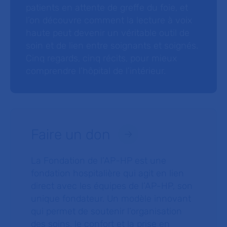
patients en attente de greffe du foie, et
l’on découvre comment la lecture à voix
haute peut devenir un véritable outil de
soin et de lien entre soignants et soignés.
Cinq regards, cinq récits, pour mieux
comprendre l’hôpital de l’intérieur.
Faire un don
La Fondation de l’AP-HP est une
fondation hospitalière qui agit en lien
direct avec les équipes de l’AP-HP, son
unique fondateur. Un modèle innovant
qui permet de soutenir l’organisation
des soins, le confort et la prise en