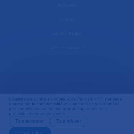
Actualités
Contact
Espace médias
L'AP-HP recrute
Accessibilité
L'Assistance publique - hôpitaux de Paris (AP-HP) s'engage
à préserver la confidentialité et la sécurité de vos données
personnelles et attache une grande importance à la
protection de votre vie privée.
Mentions légales
Tout accepter
Tout refuser
Personnaliser
Plan du site
Prendre rendez-
Contact
Payer en ligne
Préparer son