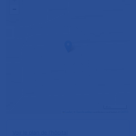
+
−
30 m
Leaflet
|
©
OpenStreetMap
contributors contributors ©
CARTO
Voir le plan de l'hôpital