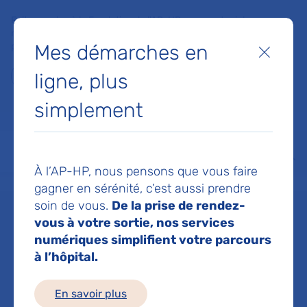
Faites un don à la Fondation de l'AP-HP pour soutenir la
recherche, l'innovation et la qualité de vie à l'hôpital pour les
Mes démarches en
patients et les soignants !
Fermer
ligne, plus
Je fais un don
simplement
MON AP-HP
FAIRE UN DON
NOS HÔPITAUX
Menu
Aff
À l’AP-HP, nous pensons que vous faire
Accueil
Service de Chirurgie vasculaire, thoracique et transplantation pulmonaire
gagner en sérénité, c’est aussi prendre
soin de vous.
De la prise de rendez-
vous à votre sortie, nos services
Service de
numériques simplifient votre parcours
à l’hôpital.
Chirurgie
En savoir plus