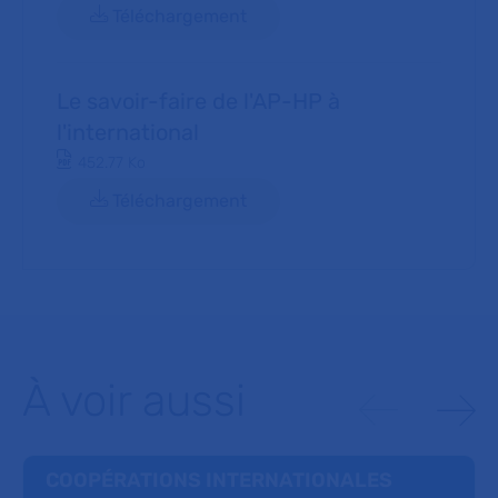
Téléchargement
Le savoir-faire de l'AP-HP à
l'international
Document PDF
452.77 Ko
Téléchargement
À voir aussi
COOPÉRATIONS INTERNATIONALES