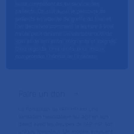
leurs compétences au service des
patients. On suit aussi le parcours de
patients en attente de greffe du foie, et
l’on découvre comment la lecture à voix
haute peut devenir un véritable outil de
soin et de lien entre soignants et soignés.
Cinq regards, cinq récits, pour mieux
comprendre l’hôpital de l’intérieur.
Faire un don
La Fondation de l’AP-HP est une
fondation hospitalière qui agit en lien
direct avec les équipes de l’AP-HP, son
unique fondateur. Un modèle innovant