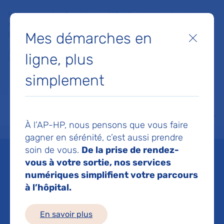
Faites un don à la Fondation de l'AP-HP pour soutenir la
recherche, l'innovation et la qualité de vie à l'hôpital pour les
Mes démarches en
patients et les soignants !
Fermer
ligne, plus
Je fais un don
simplement
MON AP-HP
FAIRE UN DON
NOS HÔPITAUX
Menu
Aff
À l’AP-HP, nous pensons que vous faire
Accueil
Nous connaître
L’accueil des professionnels de santé étrangers / Welcoming f
gagner en sérénité, c’est aussi prendre
soin de vous.
De la prise de rendez-
L’accueil des
vous à votre sortie, nos services
numériques simplifient votre parcours
professionnels de santé
à l’hôpital.
étrangers / Welcoming
En savoir plus