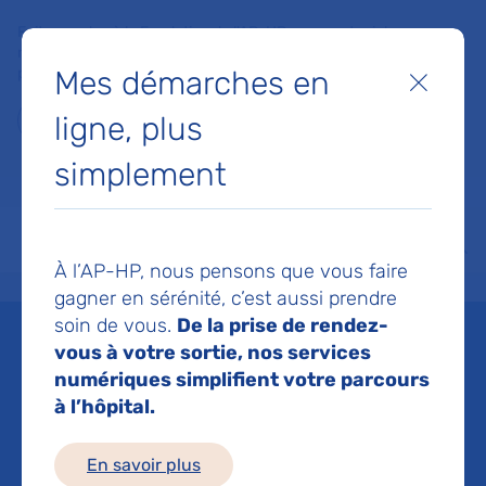
Faites un don à la Fondation de l'AP-HP pour soutenir la
recherche, l'innovation et la qualité de vie à l'hôpital pour les
Mes démarches en
patients et les soignants !
Fermer
ligne, plus
Je fais un don
simplement
MON AP-HP
FAIRE UN DON
NOS HÔPITAUX
Menu
Aff
À l’AP-HP, nous pensons que vous faire
Accueil
Nous connaître
Culture, patrimoine et histoire
Les opérations immobilières
gagner en sérénité, c’est aussi prendre
soin de vous.
De la prise de rendez-
L'AP-HP lance un appel à
vous à votre sortie, nos services
numériques simplifient votre parcours
manifestation d'intérêt
à l’hôpital.
concurrent pour
En savoir plus