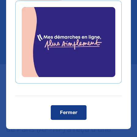
l'occupation de locaux
dans le bâtiment Steg à
Broussais
Mis à jour le 03/07/2026
Sommaire
Fermer
L'Assistance Publique - Hôpitaux
de Paris (AP-HP) a reçu d’une