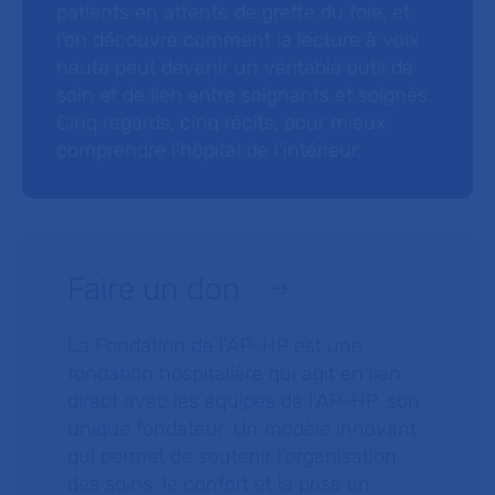
patients en attente de greffe du foie, et
l’on découvre comment la lecture à voix
haute peut devenir un véritable outil de
soin et de lien entre soignants et soignés.
Cinq regards, cinq récits, pour mieux
comprendre l’hôpital de l’intérieur.
Faire un don
La Fondation de l’AP-HP est une
fondation hospitalière qui agit en lien
direct avec les équipes de l’AP-HP, son
unique fondateur. Un modèle innovant
qui permet de soutenir l’organisation
des soins, le confort et la prise en