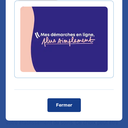
Sommaire
Vous avez le droit de choisir votre
médecin ou votre établissement
de soins.
Choisir un hôpital, un
médecin
Fermer
Vous avez le droit de choisir votre médecin ou
votre établissement de soins. Ce choix peut être