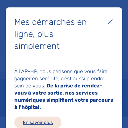
Faites un don à la Fondation de l'AP-HP pour soutenir la
recherche, l'innovation et la qualité de vie à l'hôpital pour les
Mes démarches en
patients et les soignants !
Fermer
ligne, plus
Je fais un don
simplement
MON AP-HP
FAIRE UN DON
NOS HÔPITAUX
Menu
Aff
À l’AP-HP, nous pensons que vous faire
Accueil
Patients et proches
Vos droits
Exprimez vos choix
gagner en sérénité, c’est aussi prendre
soin de vous.
De la prise de rendez-
Exprimez vos choix
vous à votre sortie, nos services
numériques simplifient votre parcours
Mis à jour le 04/06/2026
à l’hôpital.
En savoir plus