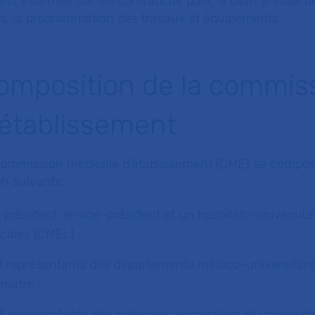
 est informée sur les contrats de pôle, le bilan annuel d
ns, la programmation des travaux et équipements.
omposition de la commis
'établissement
commission médicale d’établissement (CME) se compos
n suivante :
e président, le vice-président et un hospitalo-universi
ocales (CMEL) ;
0 représentants des départements médico-universitair
ériatre ;
3 représentants des praticiens hospitaliers et universitair