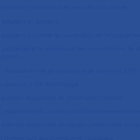
t également membres avec une voix consultative :
e président du directoire ;
e président du comité de coordination de l’enseignemen
a présidente de la commission des soins infirmiers, de
C
SIRMT
) ;
n directeur d’unité de formation et de recherche (UFR)
n directeur d'UFR d’odontologie ;
e praticien responsable de l’information médicale ;
n représentant du comité social d'établissement central
e praticien responsable de l’équipe opérationnelle d’hyg
n représentant des pharmaciens hospitaliers.