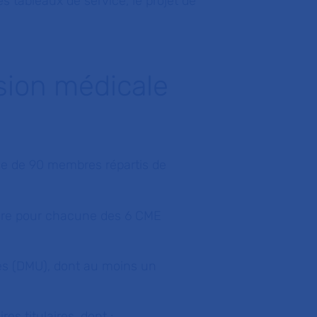
es tableaux de service, le projet de
sion médicale
e de 90 membres répartis de
taire pour chacune des 6 CME
es (DMU), dont au moins un
es titulaires, dont :