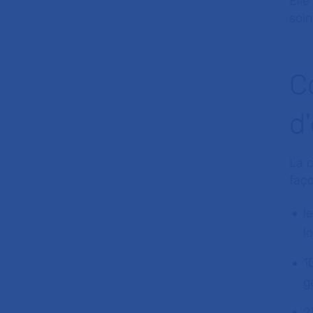
Elle
soi
C
d
La 
faço
l
l
1
g
2