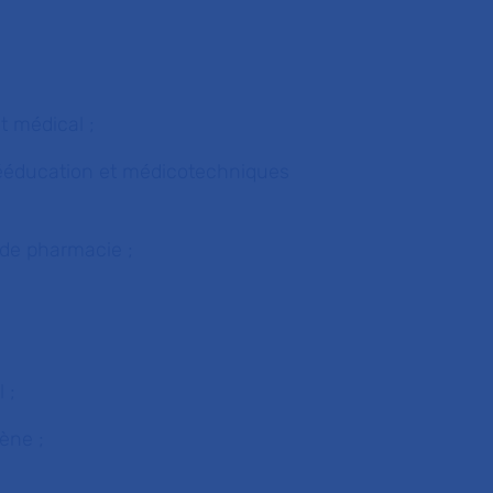
t médical ;
 rééducation et médicotechniques
 de pharmacie ;
 ;
iène ;