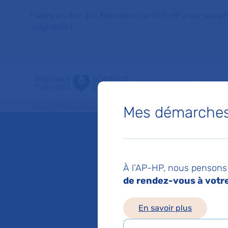
Faites un don à la Fondation de l'AP-HP pour soutenir 
soignants !
VOUS SOIGNER
PATIE
Mes démarches 
Accueil
Professionnels de santé
La commission médicale d’établissement - C
La com
À l’AP-HP, nous pensons 
d’établ
de rendez-vous à votre 
En savoir plus
Mis à jour le 16/06/2