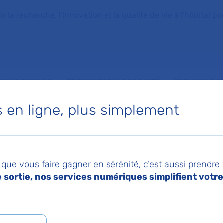
la recherche, l'innovation et la qualité de vie à l'hôpital pou
NTS ET PROCHES
PROFESSIONNELS DE SANTÉ
RECHERCHE ET
en ligne, plus simplement
ME
mission médicale
que vous faire gagner en sérénité, c’est aussi prendre
issement - CME
sortie, nos services numériques simplifient votre 
026