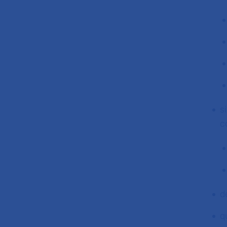
s
c
d
q