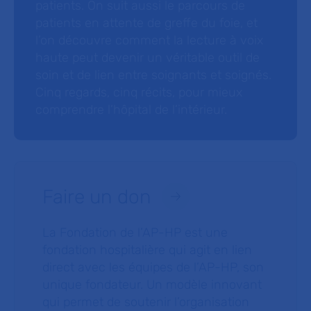
patients. On suit aussi le parcours de
patients en attente de greffe du foie, et
l’on découvre comment la lecture à voix
haute peut devenir un véritable outil de
soin et de lien entre soignants et soignés.
Cinq regards, cinq récits, pour mieux
comprendre l’hôpital de l’intérieur.
Faire un don
La Fondation de l’AP-HP est une
fondation hospitalière qui agit en lien
direct avec les équipes de l’AP-HP, son
unique fondateur. Un modèle innovant
qui permet de soutenir l’organisation