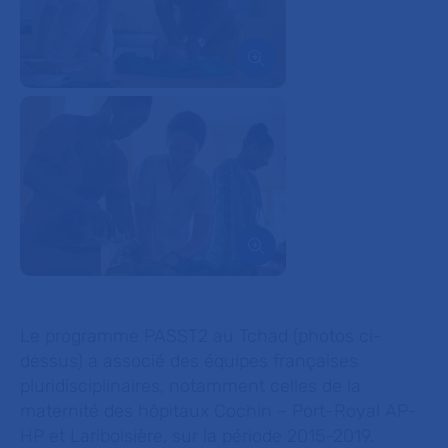
Ouvrir l'image dans le diapo
Ouvrir l'image dans le diapo
Le programme PASST2 au Tchad (photos ci-
dessus) a associé des équipes françaises
pluridisciplinaires, notamment celles de la
maternité des hôpitaux Cochin – Port-Royal AP-
HP et Lariboisière, sur la période 2015-2019.