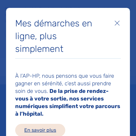
Faites un don à la Fondation de l'AP-HP pour soutenir la
recherche, l'innovation et la qualité de vie à l'hôpital pour les
Mes démarches en
patients et les soignants !
Fermer
ligne, plus
Je fais un don
simplement
MON AP-HP
FAIRE UN DON
NOS HÔPITAUX
Menu
Aff
À l’AP-HP, nous pensons que vous faire
Accueil
Nous connaître
Partager l’expertise en santé des femmes et s’inspirer dans l
gagner en sérénité, c’est aussi prendre
soin de vous.
De la prise de rendez-
Partager l’expertise en
vous à votre sortie, nos services
numériques simplifient votre parcours
santé des femmes et
à l’hôpital.
s’inspirer dans le cadre
En savoir plus