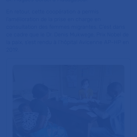
En retour, cette coopération a permis
l’amélioration de la prise en charge en
consultation des femmes migrantes. C’est dans
ce cadre que le Dr. Denis Mukwege, Prix Nobel de
la paix, s’est rendu à l’hôpital Avicenne AP-HP en
2019.