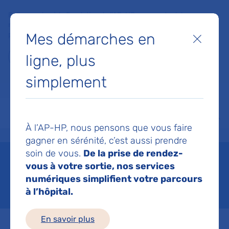
Faites un don à la Fondation de l'AP-HP pour soutenir la
recherche, l'innovation et la qualité de vie à l'hôpital pour les
Mes démarches en
patients et les soignants !
Fermer
ligne, plus
Je fais un don
simplement
MON AP-HP
FAIRE UN DON
NOS HÔPITAUX
Menu
Aff
À l’AP-HP, nous pensons que vous faire
Accueil
Patients et proches
Notre démarche qualité
La qualité de vos soins
gagner en sérénité, c’est aussi prendre
soin de vous.
De la prise de rendez-
La qualité de vos soins
vous à votre sortie, nos services
numériques simplifient votre parcours
Mis à jour le 12/06/2026
à l’hôpital.
En savoir plus