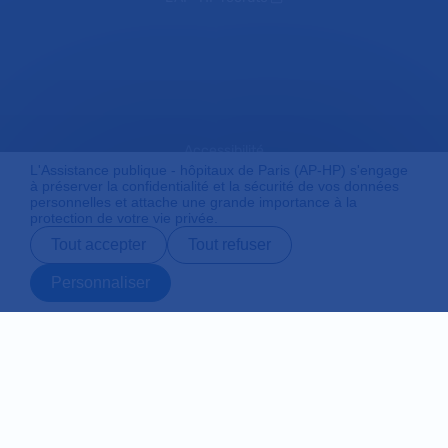
Accessibilité
L'Assistance publique - hôpitaux de Paris (AP-HP) s'engage
à préserver la confidentialité et la sécurité de vos données
personnelles et attache une grande importance à la
protection de votre vie privée.
Mentions légales
Tout accepter
Tout refuser
Personnaliser
Plan du site
Prendre rendez-
Contact
Payer en ligne
Préparer son
vous en ligne
admission
Protection des données personnelles