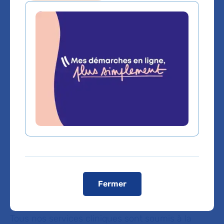
Sommaire
A l'AP-HP, l'amélioration continue
de la qualité des soins et la gestion
des risques associés aux soins
sont au cœur de nos
préoccupations.
Nous nous engageons à assurer des soins de
Fermer
qualité, qui soient pertinents pour le patient, dans
le cadre d'une prise en charge adaptée.
Tous nos services cliniques sont soumis à la