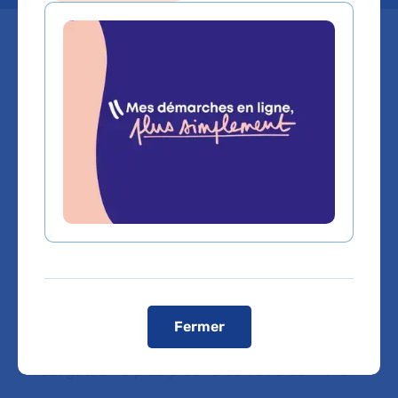
L’AP-HP possède son registre des
essais cliniques recensant les
essais auxquels vous pouvez
participer.
L’AP-HP met à disposition de tous un registre
des essais cliniques en cours d’inclusion à
l’AP-HP sur son site web
. Vous pouvez à partir
de ce site, vous ou votre médecin, contacter
l’investigateur coordonnateur via un formulaire
de contact qui répondra à votre demande et vous
Fermer
orientera le cas échéant vers le centre
investigateur le plus proche de votre domicile.