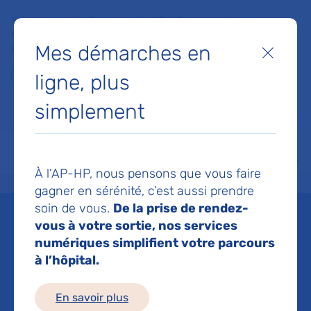
Faites un don à la Fondation de l'AP-HP pour soutenir la
recherche, l'innovation et la qualité de vie à l'hôpital pour les
Mes démarches en
patients et les soignants !
Fermer
ligne, plus
Je fais un don
simplement
MON AP-HP
FAIRE UN DON
NOS HÔPITAUX
Menu
Aff
À l’AP-HP, nous pensons que vous faire
Accueil
Je suis patient
Comment participer à un essai clinique ?
gagner en sérénité, c’est aussi prendre
soin de vous.
De la prise de rendez-
Comment participer à un
vous à votre sortie, nos services
numériques simplifient votre parcours
essai clinique ?
à l’hôpital.
Mis à jour le 01/09/2025
En savoir plus