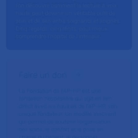
l’on découvre comment la lecture à voix
haute peut devenir un véritable outil de
soin et de lien entre soignants et soignés.
Cinq regards, cinq récits, pour mieux
comprendre l’hôpital de l’intérieur.
Faire un don
La Fondation de l’AP-HP est une
fondation hospitalière qui agit en lien
direct avec les équipes de l’AP-HP, son
unique fondateur. Un modèle innovant
qui permet de soutenir l’organisation
des soins, le confort et la prise en
charge du patient, le personnel