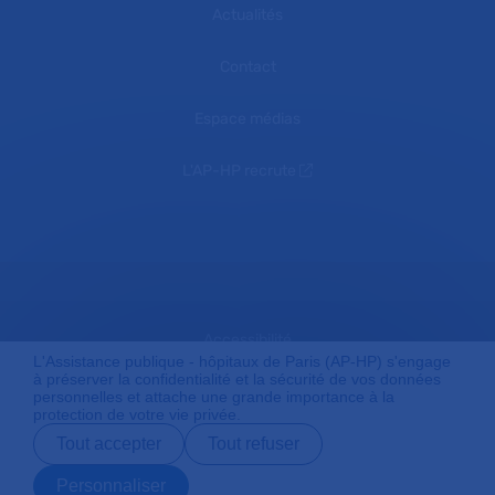
Actualités
Contact
Espace médias
L'AP-HP recrute
Accessibilité
L'Assistance publique - hôpitaux de Paris (AP-HP) s'engage
à préserver la confidentialité et la sécurité de vos données
personnelles et attache une grande importance à la
protection de votre vie privée.
Mentions légales
Tout accepter
Tout refuser
Personnaliser
Plan du site
Prendre rendez-
Contact
Payer en ligne
Préparer son